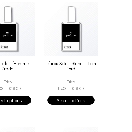
rada L’Homme –
τύπου Soleil Blanc – Tom
Prada
Ford
Etico
Etico
.00
–
€
18.00
€
7.00
–
€
18.00
ect options
Select options