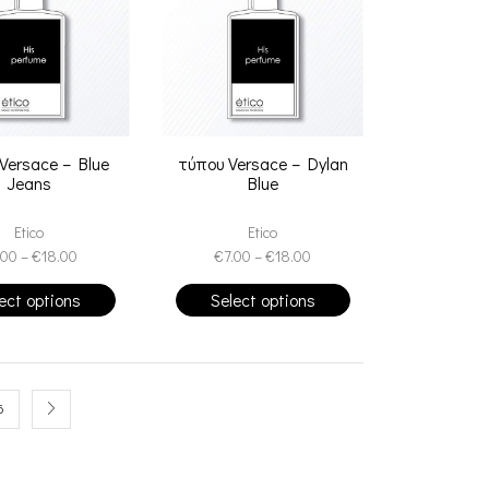
Versace – Blue
τύπου Versace – Dylan
Jeans
Blue
Etico
Etico
.00
–
€
18.00
€
7.00
–
€
18.00
ect options
Select options
6