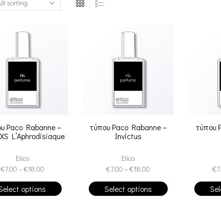
υ Paco Rabanne –
τύπου Paco Rabanne –
τύπου 
 XS L’Aphrodisiaque
Invictus
Etico
Etico
€
7.00
–
€
18.00
€
7.00
–
€
18.00
€
7
Select options
Select options
Sel