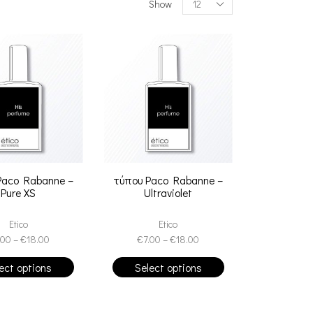
Show
Paco Rabanne –
τύπου Paco Rabanne –
Pure XS
Ultraviolet
Etico
Etico
.00
–
€
18.00
€
7.00
–
€
18.00
ect options
Select options