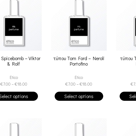
 Spicebomb – Viktor
τύπου Tom Ford – Neroli
τύπου T
& Rolf
Portofino
Etico
Etico
€
7.00
–
€
18.00
€
7.00
–
€
18.00
€
7
Select options
Select options
Sel