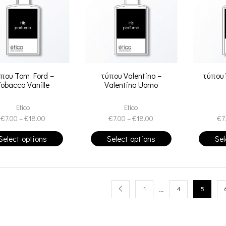
που Tom Ford –
τύπου Valentino –
τύπου 
obacco Vanille
Valentino Uomo
Etico
Etico
€
7.00
–
€
18.00
€
7.00
–
€
18.00
€
7
Select options
Select options
Sel
…
1
4
5