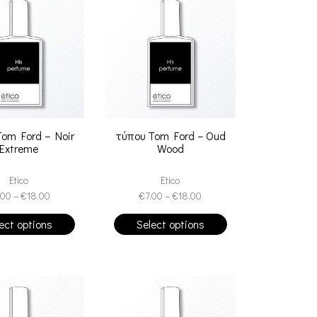
om Ford – Noir
τύπου Tom Ford – Oud
Extreme
Wood
Etico
Etico
.00
–
€
18.00
€
7.00
–
€
18.00
ect options
Select options