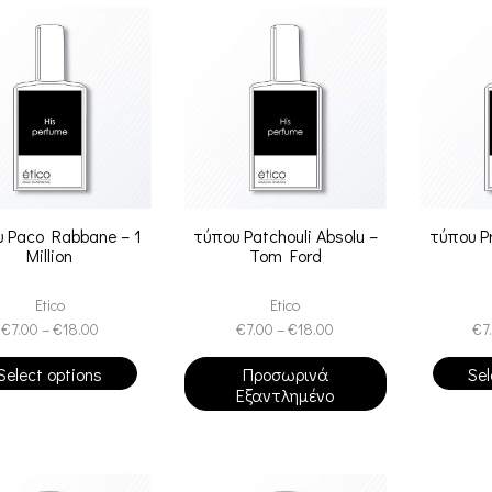
 Paco Rabbane – 1
τύπου Patchouli Absolu –
τύπου P
Million
Tom Ford
Etico
Etico
€
7.00
–
€
18.00
€
7.00
–
€
18.00
€
7
Select options
Προσωρινά
Sel
Εξαντλημένο