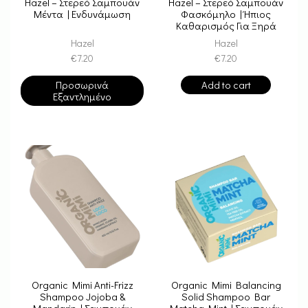
Hazel – Στερεό Σαμπουάν
Hazel – Στερεό Σαμπουάν
Μέντα | Ενδυνάμωση
Φασκόμηλο | Ήπιος
Καθαρισμός Για Ξηρά
Μαλλιά
Hazel
Hazel
€
7.20
€
7.20
Προσωρινά
Add to cart
Εξαντλημένο
Organic Mimi Anti-Frizz
Organic Mimi Balancing
Shampoo Jojoba &
Solid Shampoo Bar
Mandarin | Σαμπουάν
Matcha Mint | Σαμπουάν