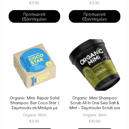
€
5.90
€
5.90
Argan
Ενυδάτωση & Λάμψη
Προσωρινά
Προσωρινά
Εξαντλημένο
Εξαντλημένο
Organic Mimi Repair Solid
Organic Mimi Shampoo
Shampoo Bar Coco Star |
Scrub All in One Sea Salt &
Σαμπουάν σε Μπάρα με
Mint – Σαμπουάν Scrub για
Καρύδα & Marula για
Όλους τους Τύπους
Organic Mimi
Organic Mimi
Επανόρθωση
Μαλλιών με Αλάτι &
€
5.90
€
10.90
Εκχύλισμα Μέντας