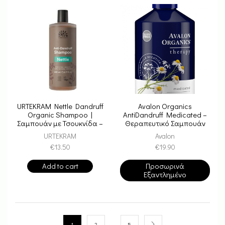
URTEKRAM Nettle Dandruff
Avalon Organics
Organic Shampoo |
AntiDandruff Medicated –
Σαμπουάν με Τσουκνίδα –
Θεραπευτικό Σαμπουάν
Κατά της Πιτυρίδας
Κατά Της Πυτιρίδας
URTEKRAM
Avalon
€
13.50
€
19.90
Add to cart
Προσωρινά
Εξαντλημένο
…
1
2
5