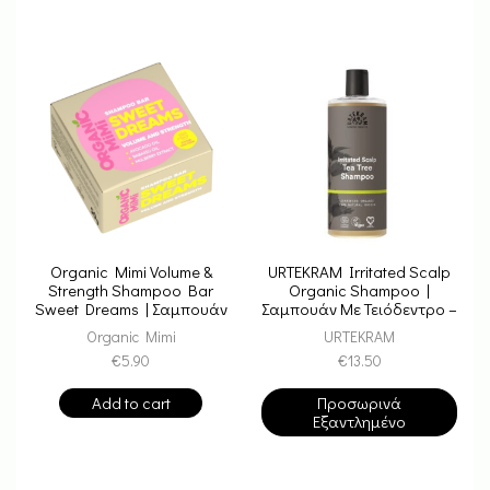
Organic Mimi Volume &
URTEKRAM Irritated Scalp
Strength Shampoo Bar
Organic Shampoo |
Sweet Dreams | Σαμπουάν
Σαμπουάν Με Τειόδεντρο –
σε Μπάρα για Όγκο &
Για την ερεθισμένη
Organic Mimi
URTEKRAM
Δύναμη με Αβοκάντο &
επιδερμίδα
€
5.90
€
13.50
Μουριά
Add to cart
Προσωρινά
Εξαντλημένο