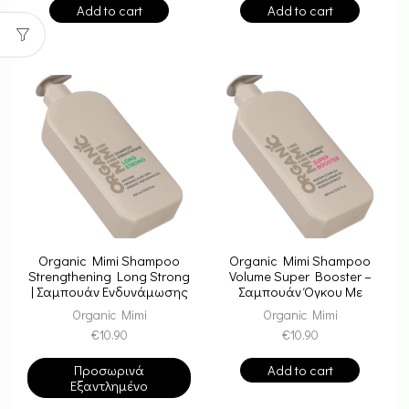
Add to cart
Add to cart
Organic Mimi Shampoo
Organic Mimi Shampoo
Strengthening Long Strong
Volume Super Booster –
| Σαμπουάν Ενδυνάμωσης
Σαμπουάν Όγκου Με
με Μακαντάμια & Αργινίνη
Αργκάν & Φυτικές
Organic Mimi
Organic Mimi
για Μακριά & Δυνατά
Πρωτεϊνες
€
10.90
€
10.90
Μαλλιά
Προσωρινά
Add to cart
Εξαντλημένο