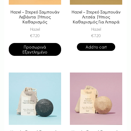
Hazel – Στερεό Σαμπουάν
Hazel – Στερεό Σαμπουάν
Λεβάντα | Ήπιος
Λιτσέα | Ήπιος
Καθαρισμός
Καθαρισμός Για Λιπαρά
Μαλλιά
Hazel
Hazel
€
7.20
€
7.20
Προσωρινά
Add to cart
Εξαντλημένο