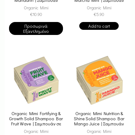
Κατά του Φριζαρίσματος
σε Μπάρα Εξισορρόπησης
Organic Mimi
Organic Mimi
για Λεία & Λαμπερά
με Matcha & Μέντα
€
10.90
€
5.90
Μαλλιά
Προσωρινά
Add to cart
Εξαντλημένο
Organic Mimi Fortifying &
Organic Mimi Nutrition &
Growth Solid Shampoo Bar
Shine Solid Shampoo Bar
Fruit Wave | Σαμπουάν σε
Mango Juice | Σαμπουάν
Μπάρα για Ενδυνάμωση &
σε Μπάρα Μάνγκο &
Organic Mimi
Organic Mimi
Ανάπτυξη με Jojoba &
Μακαντάμια για