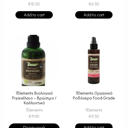
€
10.50
€
6.50
Add to cart
Add to cart
7Elements Βιολογικό
7Elements Οργανικό
Ριγανέλαιο – Βρώσιμο /
Ροδόνερο Food Grade
Καλλυντικό
7Elements
7Elements
€
11.90
€
9.50
Προσωρινά
Add to cart