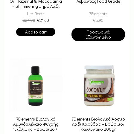
Oil Hazelnut & Macadamia
Λεβάντας Food Grade
– Shimmering Ξηρό Λάδι
Ενυδάτωσης 100ml
Life Roots
7Elements
€
24.00
€
21.60
€
5.90
Add to cart
Προσωρινά
Εξαντλημένο
7Elements Βιολογικό
7Elements Βιολογικό Άοσμο
Αμυγδαλέλαιο Ψυχρής
Λάδι Καρύδας – Βρώσιμο/
Έκθλιψης – Βρώσιμο /
Καλλυντικό 200gr
Καλλυντικό