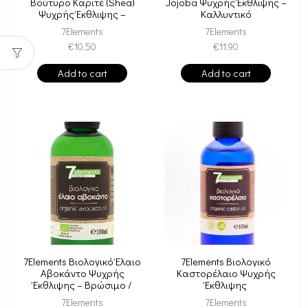
Βούτυρο Καριτέ (Shea)
Jojoba Ψυχρής Έκθλιψης –
Ψυχρής Έκθλιψης –
Καλλυντικό
Βρώσιμο / Καλλυντικό
7Elements
7Elements
€
10.50
€
11.90
Add to cart
Add to cart
7Elements Βιολογικό Έλαιο
7Elements Βιολογικό
Αβοκάντο Ψυχρής
Καστορέλαιο Ψυχρής
Έκθλιψης – Βρώσιμο /
Έκθλιψης
Καλλυντικό
7Elements
7Elements