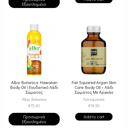
Εξαντλημένο
Alba Botanica Hawaiian
Fair Squared Argan Skin
Body Oil | Ενυδατικό Λάδι
Care Body Oil – Λάδι
Σώματος
Σώματος Με Αργκάν
Alba Botanica
Fairsquared
€
15.60
€
16.90
Προσωρινά
Add to cart
Εξαντλημένο