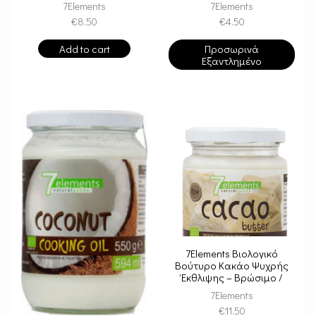
7Elements
7Elements
€
8.50
€
4.50
Add to cart
Προσωρινά
Εξαντλημένο
7Elements Βιολογικό
Βούτυρο Κακάο Ψυχρής
Έκθλιψης – Βρώσιμο /
Καλλυντικό
7Elements
€
11.50