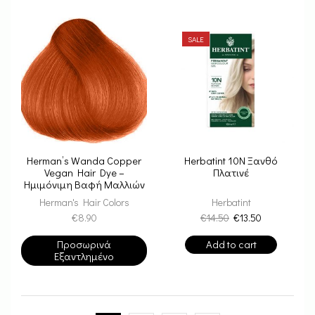
SALE
Herman’s Wanda Copper
Herbatint 10N Ξανθό
Vegan Hair Dye –
Πλατινέ
Ημιμόνιμη Βαφή Μαλλιών
Herman's Hair Colors
Herbatint
€
8.90
€
14.50
€
13.50
Προσωρινά
Add to cart
Εξαντλημένο