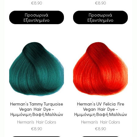
€
8.90
€
8.90
Προσωρινά
Προσωρινά
Εξαντλημένο
Εξαντλημένο
Herman’s Tammy Turquoise
Herman’s UV Felicia Fire
Vegan Hair Dye –
Vegan Hair Dye –
Ημιμόνιμη Βαφή Μαλλιών
Ημιμόνιμη Βαφή Μαλλιών
Herman's Hair Colors
Herman's Hair Colors
€
8.90
€
8.90