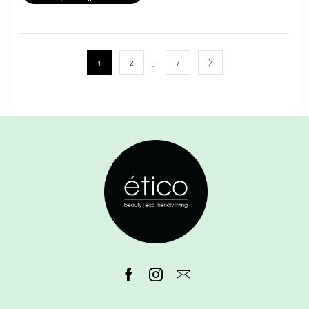
…
1
2
7