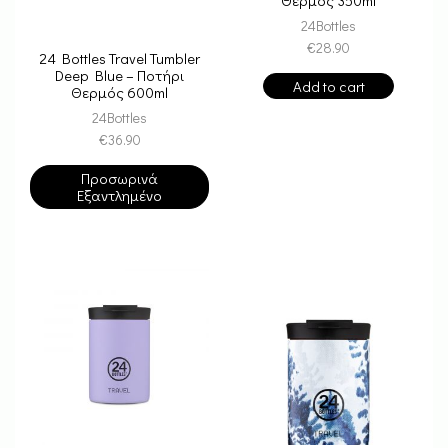
24Bottles
€
28.90
24 Bottles Travel Tumbler
Deep Blue – Ποτήρι
Add to cart
Θερμός 600ml
24Bottles
€
36.90
Προσωρινά
Εξαντλημένο