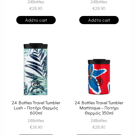
24Bottles
24Bottles
€
28.90
€
28.90
Add to cart
Add to cart
24 Bottles Travel Tumbler
24 Bottles Travel Tumbler
Lush – Ποτήρι Θερμός
Martinique – Ποτήρι
600ml
Θερμός 350ml
24Bottles
24Bottles
€
36.90
€
28.90