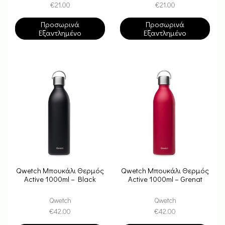
€
21.00
€
21.00
Προσωρινά
Προσωρινά
Εξαντλημένο
Εξαντλημένο
Qwetch Μπουκάλι Θερμός
Qwetch Μπουκάλι Θερμός
Active 1000ml – Black
Active 1000ml – Grenat
Qwetch
Qwetch
€
42.00
€
42.00