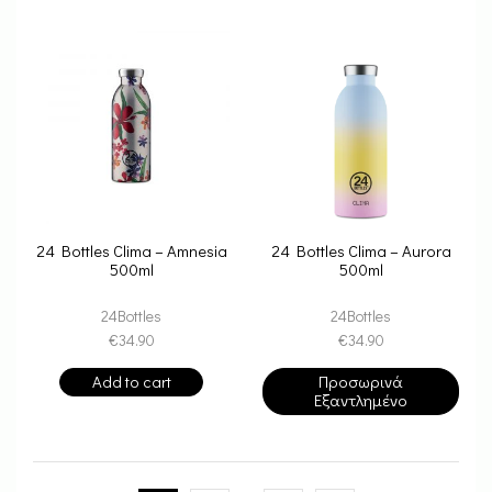
24 Bottles Clima – Amnesia
24 Bottles Clima – Aurora
500ml
500ml
24Bottles
24Bottles
€
34.90
€
34.90
Add to cart
Προσωρινά
Εξαντλημένο