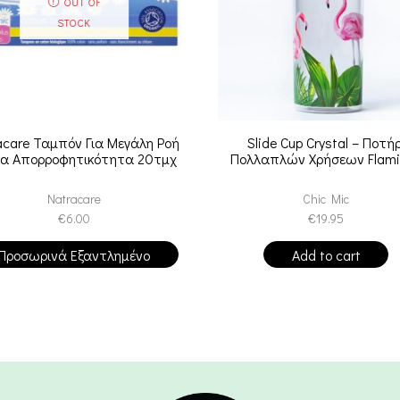
OUT OF
STOCK
acare Ταμπόν Για Μεγάλη Ροή
Slide Cup Crystal – Ποτήρ
ρα Απορροφητικότητα 20τμχ
Πολλαπλών Χρήσεων Flami
Natracare
Chic Mic
€
6.00
€
19.95
Προσωρινά Εξαντλημένο
Add to cart