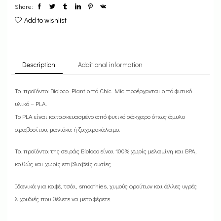
Share:
Add to wishlist
Description
Additional information
Τα προϊόντα Bioloco Plant από Chic Mic προέρχονται από φυτικό
υλικό – PLA.
Το PLA είναι κατασκευασμένο από φυτικό σάκχαρο όπως άμυλο
αραβοσίτου, μανιόκα ή ζαχαροκάλαμο.
Τα προϊόντα της σειράς Bioloco είναι 100% χωρίς μελαμίνη και BPA,
καθώς και χωρίς επιβλαβείς ουσίες.
Iδανικά για καφέ, τσάι, smoothies, χυμούς φρούτων και άλλες υγρές
λιχουδιές που θέλετε να μεταφέρετε.