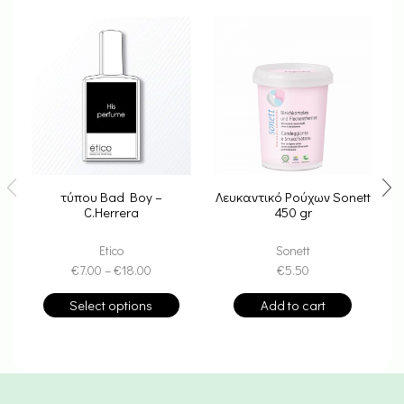
τύπου Bad Boy –
Λευκαντικό Ρούχων Sonett
C.Herrera
450 gr
Etico
Sonett
€
7.00
–
€
18.00
€
5.50
Select options
Add to cart