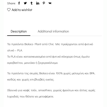
Share:
Add to wishlist
Description
Additional information
Τα προϊόντα Bioloco Plant από Chic Mic προέρχονται από φυτικό
υλικό – PLA.
Το PLA είναι κατασκευασμένο από φυτικό σάκχαρο όπως άμυλο
αραβοσίτου, μανιόκα ή ζαχαροκάλαμο.
Τα προϊόντα της σειράς Bioloco είναι 100% χωρίς μελαμίνη και BPA,
καθώς και χωρίς επιβλαβείς ουσίες.
Iδανικά για καφέ, τσάι, smoothies, χυμούς φρούτων και άλλες υγρές
λιχουδιές που θέλετε να μεταφέρετε.