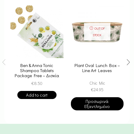
OUT OF
STOCK
Ben & Anna Tonic
Plant Oval Lunch Box –
Shampoo Tablets
Line Art Leaves
Package Free – Δισκία
Σαμπουάν
Chic Mic
€
8.50
€
24.95
Add to cart
Προσωρινά
Εξαντλημένο