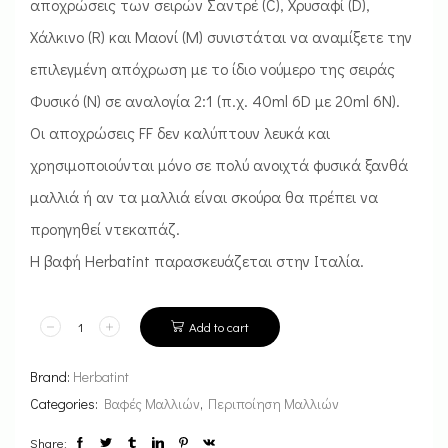
αποχρώσεις των σειρών Σαντρέ (C), Χρυσαφί (D),
Χάλκινο (R) και Μαονί (M) συνιστάται να αναμίξετε την
επιλεγμένη απόχρωση με το ίδιο νούμερο της σειράς
Φυσικό (Ν) σε αναλογία 2:1 (π.χ. 40ml 6D με 20ml 6Ν).
Οι αποχρώσεις FF δεν καλύπτουν λευκά και
χρησιμοποιούνται μόνο σε πολύ ανοιχτά φυσικά ξανθά
μαλλιά ή αν τα μαλλιά είναι σκούρα θα πρέπει να
προηγηθεί ντεκαπάζ.
Η βαφή Herbatint παρασκευάζεται στην Ιταλία.
Add to cart
Brand:
Herbatint
Categories:
Βαφές Μαλλιών
,
Περιποίηση Μαλλιών
Share: