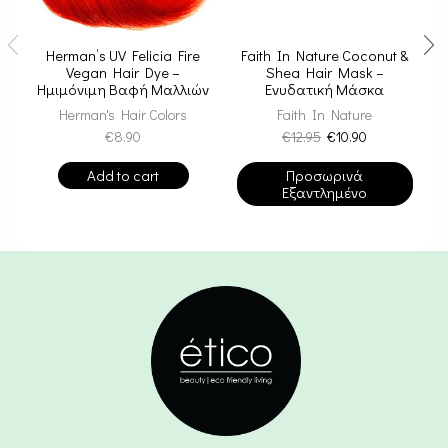
Herman’s UV Felicia Fire
Faith In Nature Coconut &
Vegan Hair Dye –
Shea Hair Mask –
Γ
Ημιμόνιμη Βαφή Μαλλιών
Ενυδατική Μάσκα
Μαλλιών 300ml
Herman's Hair Colors
Faith In Nature
€
8.90
€
12.95
€
10.90
Add to cart
Προσωρινά
Εξαντλημένο