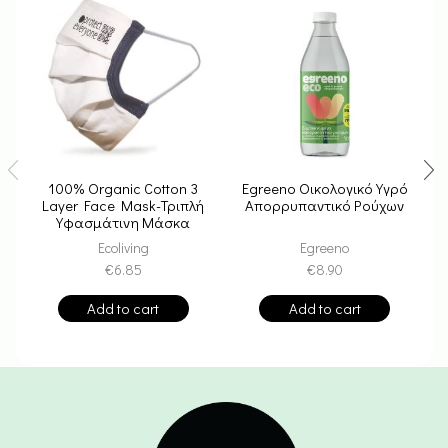
100% Organic Cotton 3
Egreeno Οικολογικό Υγρό
Layer Face Mask-Τριπλή
Απορρυπαντικό Ρούχων
Υφασμάτινη Μάσκα
Πολλαπλών Χρήσεων
Ecoliving
Egreeno
€
6.85
€
8.90
Add to cart
Add to cart