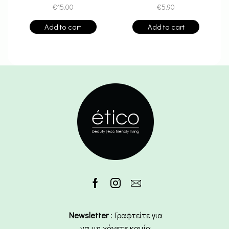
€
15.00
€
5.90
Add to cart
Add to cart
Newsletter
: Γραφτείτε για
να μη χάνετε καμία