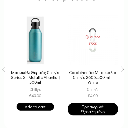
OUT OF
STOCK
Μπουκάλι Θερμός Chilly’s
Carabiner Για Μπουκάλια
Series 2- Metallic Atlantis |
Chilly’s 260 & 500 ml –
500ml
White
Chilly's
Chilly's
€
43.00
€
4.00
Add to cart
Προσωρινά
Εξαντλημένο