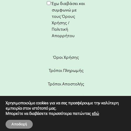
Έχω διαβάσει και
συμφωνώ με
τους Όρους
Χρήσης /
Πολιτική
Απορρήτου
Όροι Χρήσης
Τρόποι Πληρωμής
Τρόποι Αποστολής
Πολιτική Επιστροφών
Χρησιμοποιούμε cookies για να σας προσφέρουμε την καλύτερη
εμπειρία στον ιστότοπό μας.
Copyright © 2022 Etico. Designed
Μπορείτε να διαβάσετε περισσότερα πατώντας
εδώ
by
Digital Dream
.
0
Αποδοχή
Home
Shop
Cart
More