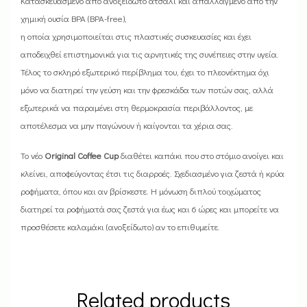
Κατασκευασμένο από ανοξείδωτο ατσάλι και απαλλαγμένο από την
χημική ουσία BPA (BPA-free),
η οποία χρησιμοποιείται στις πλαστικές συσκευασίες και έχει
αποδειχθεί επιστημονικά για τις αρνητικές της συνέπειες στην υγεία.
Τέλος το σκληρό εξωτερικό περίβλημα του, έχει το πλεονέκτημα όχι
μόνο να διατηρεί την γεύση και την φρεσκάδα των ποτών σας, αλλά
εξωτερικά να παραμένει στη θερμοκρασία περιβάλλοντος, με
αποτέλεσμα να μην παγώνουν ή καίγονται τα χέρια σας.
Το νέο
Original Coffee Cup
διαθέτει καπάκι που στο στόμιο ανοίγει και
κλείνει, αποφεύγοντας έτσι τις διαρροές. Σχεδιασμένο για ζεστά ή κρύα
ροφήματα, όπου και αν βρίσκεστε. Η μόνωση διπλού τοιχώματος
διατηρεί τα ροφήματά σας ζεστά για έως και 6 ώρες και μπορείτε να
προσθέσετε καλαμάκι (ανοξείδωτο) αν το επιθυμείτε.
Related products