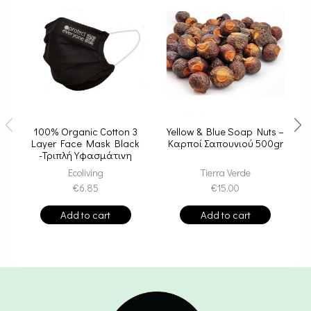
100% Organic Cotton 3
Yellow & Blue Soap Nuts –
Layer Face Mask Black
Καρποί Σαπουνιού 500gr
-Τριπλή Υφασμάτινη
Μάσκα Πολλαπλών
Ecoliving
Tierra Verde
€
6.85
€
15.00
Add to cart
Add to cart