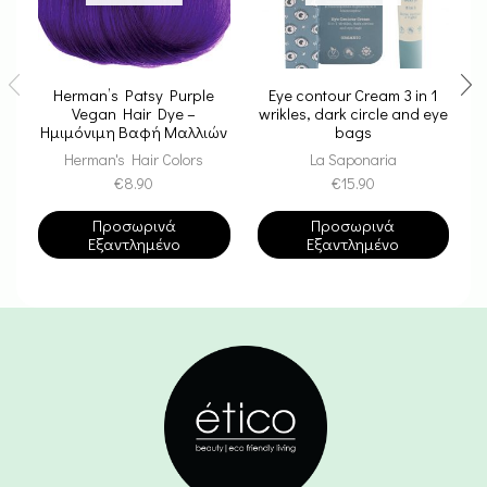
Herman’s Patsy Purple
Eye contour Cream 3 in 1
I
Vegan Hair Dye –
wrikles, dark circle and eye
Ημιμόνιμη Βαφή Μαλλιών
bags
Ρ
Herman's Hair Colors
La Saponaria
€
8.90
€
15.90
Προσωρινά
Προσωρινά
Εξαντλημένο
Εξαντλημένο