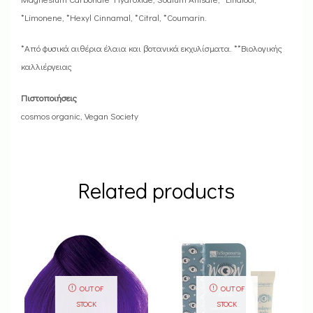
*Limonene, *Hexyl Cinnamal, *Citral, *Coumarin.
*Από φυσικά αιθέρια έλαια και βοτανικά εκχυλίσματα. **Βιολογικής
καλλιέργειας
Πιστοποιήσεις
cosmos organic, Vegan Society
Related products
OUT OF
OUT OF
STOCK
STOCK