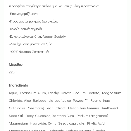
προσφέρει ταχύτερο στέγνωμα και αυξημένη προστασία
-Επαναγεμιζόμενο
-Προστασία μακράς διαρκείας
-Χωρίς λευκά σημάδι
-Εγκεκριμένο από την Vegan Society
-Δεν έχει δοκιμαστεί σε ζώα
-100% Φυσικά Συστατικά
Μέγεθος
225ml
Ingredients
Aqua, Potassium Alum, Triethyl Citrate, Sodium Lactate, Magnesium
Chloride, Aloe Barbadensis Leaf Juice Powder**, Rosmarinus
Officinalis (Rosemary) Leaf Extract, Helianthus Annuus (Sunflower)
Seed Oil, Decyl Glucoside, Xanthan Gum, Parfum (Fragrance),
Magnesium Hydroxide, Xylityl Sesquicaprylate, Phytic Acid,
Magnesium Carbonate Hydroxide, Sodium Anisate, *Linalool,