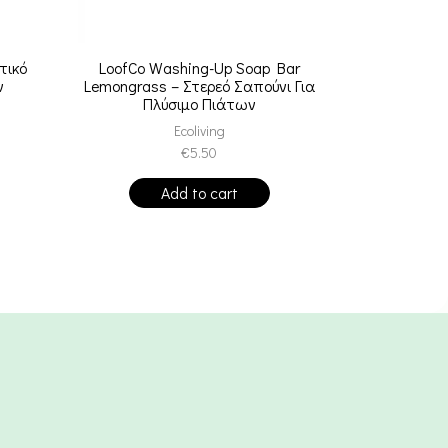
τικό
LoofCo Washing-Up Soap Bar
100% Organi
ν
Lemongrass – Στερεό Σαπούνι Για
Mask Black
Πλύσιμο Πιάτων
Μάσ
Ecoliving
€
5.50
Add to cart