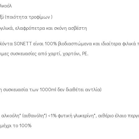
αλκοόλ
οξύ (ποιότητα τροφίμων )
ργιλικά, ελαφρόπετρα και σκόνη ασβέστη
ϊόντα SONETT είναι 100% βιοδιασπώμενα και ιδιαίτερα φιλικά π
μες συσκευασίες από χαρτί, χαρτόνι, PE.
(η συσκευασία των 1000ml δεν διαθέτει αντλία)
αλκοόλη* (αιθανόλη*) <1% φυτική γλυκερίνη*, αιθέριο έλαιο περγαμ
 μέχρι το 100%