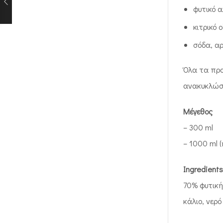
φυτικό 
κιτρικό 
σόδα, α
Όλα τα προ
ανακυκλώσι
Μέγεθος
– 300 ml
– 1000 ml 
Ingredients
70% φυτική 
κάλιο, νερό