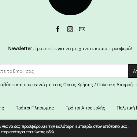
Newsletter
: Γραφτείτε για να μη χάνετε καμία προσφορά!
ιαβάσει και συμφωνώ με τους Όρους Χρήσης / Πολιτική Απορρήτ
ης
Τρόποι Πληρωμής
Τρόποι Αποστολής
Πολιτική
Copyright © 2022 Etico. Designed by
Digital Dream
.
s για να σας προσφέρουμε την καλύτερη εμπειρία στον ιστότοπό μας.
ε περισσότερα πατώντας
εδώ