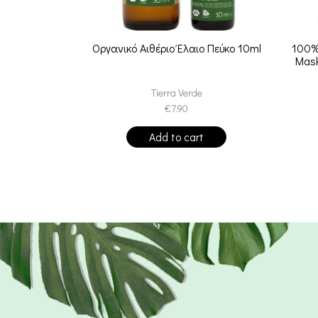
Οργανικό Αιθέριο Έλαιο Πεύκο 10ml
100%
Mas
Tierra Verde
€
7.90
Add to cart