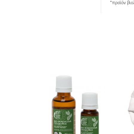
*προϊόν βι