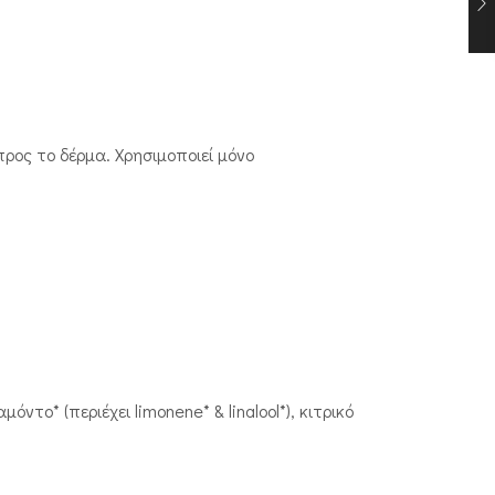
ρος το δέρμα. Χρησιμοποιεί μόνο
όντο* (περιέχει limonene* & linalool*), κιτρικό