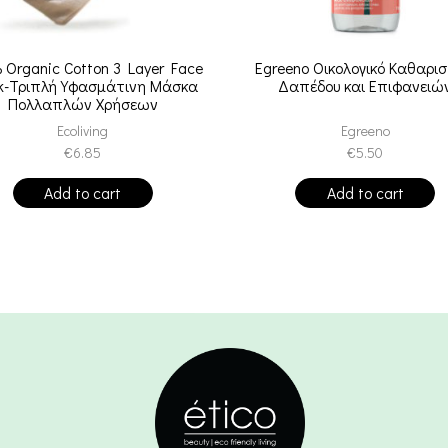
 Organic Cotton 3 Layer Face
Egreeno Οικολογικό Καθαρισ
k-Τριπλή Υφασμάτινη Μάσκα
Δαπέδου και Επιφανειώ
Πολλαπλών Χρήσεων
Ecoliving
Egreeno
€
6.85
€
5.50
Add to cart
Add to cart