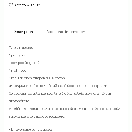
Add to wishlist
Description
Additional information
Το κιτ περιέχει:
1 pantyliner
1 day pad (regular)
1 night pad
1 regular cloth tampon 100% cotton.
Φτιαγμένες από απαλό βαμβακερό ύφασμα – απορροφητική
βαμβακερή φανέλα και ένα λεπτό φίλμ πολυέστερ για απόλυτη
στεγανότητα.
Διαθέτουν 2 κουμπιά κλιπ στα φτερά ώστε να μπορούν εφαρμοστούν
εύκολα και σταθερά στο εσώρουχο.
• Επαναχρησιμοποιούμενα