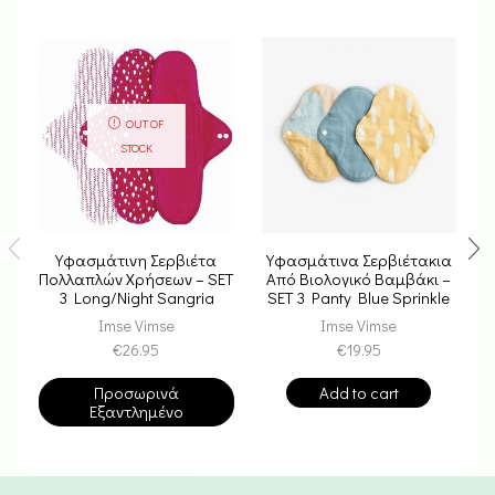
OUT OF
STOCK
Υφασμάτινη Σερβιέτα
Υφασμάτινα Σερβιέτακια
Πολλαπλών Χρήσεων – SET
Από Βιολογικό Βαμβάκι –
3 Long/Night Sangria
SET 3 Panty Blue Sprinkle
Imse Vimse
Imse Vimse
€
26.95
€
19.95
Προσωρινά
Add to cart
Εξαντλημένο