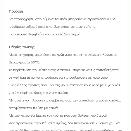
Προσοχή
Τα επαναχρησιμοποιούμενα ταμπόν μπορούν να προκαλέσουν TSS
(σύνδρομο τοξικού σοκ), ακριβώς όπως τα μιας χρήσης.
Παρακαλώ θυμηθείτε να τα αλλάζετε συχνά.
Οδηγίες πλύσης
Μετά τη χρήση, μουλιάστε σε
κρύο
νερό και στη συνέχεια πλύνετε σε
θερμοκρασία 60°C.
Σε περίπτωση που είστε εκτός σπιτιού μπορείτε να τις τοποθετήσετε
σε wet bag μέχρι να μπορέσετε να τις μουλιάσετε σε κρύο νερό.
Ένας άλλος τρόπος είναι, να τις μουλιάσετε σε κρύο νερό με λίγο αλάτι
για 24 περίπου ώρες πριν την πλύση.
Μπορείτε να πλύνετε τις σερβιέτες σας με τα υπόλοιπα ρούχα απλώς
αποφύγετε την πλύση με λευκά.
Με τον καιρό θα βρείτε τον τρόπο που σας βολεύει καλύτερα!
Δεν προκαλούν προβλήματα υγείας, δεν περιέχουν επικίνδυνα χημικά
και σε βάθος χρόνου είναι πολύ πιο οικονομικές από τις σερβιέτες μιας