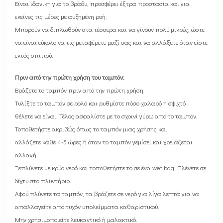
Είναι ιδανική για το βράδυ, προσφέρει έξτρα προστασία και για
εκείνες τις μέρες με αυξημένη ροή.
Μπορούν να διπλωθούν στα τέσσερα και να γίνουν πολύ μικρές, ώστε
να είναι εύκολο να τις μεταφέρετε μαζί σας και να αλλάξετε όταν είστε
εκτός σπιτιού.
Πριν από την πρώτη χρήση του ταμπόν:
Βράζετε το ταμπόν πριν από την πρώτη χρήση.
Τυλίξτε το ταμπόν σε ρολό και ρυθμίστε πόσο χαλαρό ή σφιχτό
θέλετε να είναι. Τέλος ασφαλίστε με το σχοινί γύρω από το ταμπόν.
Τοποθετήστε ακριβώς όπως το ταμπόν μιας χρήσης και
αλλάζετε κάθε 4-5 ώρες ή όταν το ταμπόν γεμίσει και χρειάζεται
αλλαγή.
Ξεπλύνετε με κρύο νερό και τοποθετήστε το σε ένα wet bag. Πλένετε σε
δίχτυ στο πλυντήριο.
Αφού πλύνετε τα ταμπόν, τα βράζετε σε νερό για λίγα λεπτά για να
απαλλαγείτε από τυχόν υπολείμματα καθαριστικού.
Μην χρησιμοποιείτε λευκαντικό ή μαλακτικό.