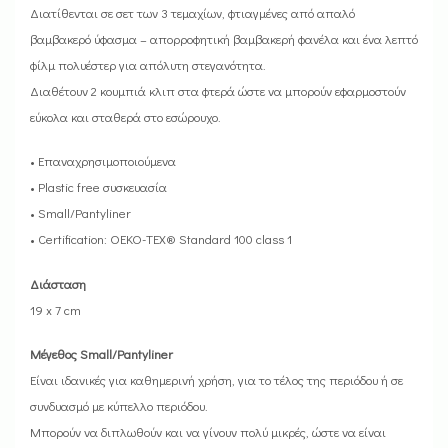
Διατίθενται σε σετ των 3 τεμαχίων, φτιαγμένες από απαλό
βαμβακερό ύφασμα – απορροφητική βαμβακερή φανέλα και ένα λεπτό
φίλμ πολυέστερ για απόλυτη στεγανότητα.
Διαθέτουν 2 κουμπιά κλιπ στα φτερά ώστε να μπορούν εφαρμοστούν
εύκολα και σταθερά στο εσώρουχο.
• Επαναχρησιμοποιούμενα
• Plastic free συσκευασία
• Small/Pantyliner
• Certification: OEKO-TEX® Standard 100 class 1
Διάσταση
19 x 7 cm
Μέγεθος Small/Pantyliner
Είναι ιδανικές για καθημερινή χρήση, για το τέλος της περιόδου ή σε
συνδυασμό με κύπελλο περιόδου.
Μπορούν να διπλωθούν και να γίνουν πολύ μικρές, ώστε να είναι