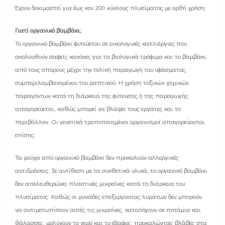
Έχουν δοκιμαστεί για έως και 200 κύκλους πλυσίματος με ορθή χρήση.
Γιατί οργανικό βαμβάκι;
Το οργανικό βαμβάκι φυτεύεται σε οικολογικές καλλιέργιες που
ακολουθούν σαφείς κανόνες για τα βιολογικά τρόφιμα και το βαμβάκι,
από τους σπόρους μέχρι την τελική παραγωγή του υφάσματος,
συμπεριλαμβανομένου του ραπτικού. Η χρήση τοξικών χημικών
παραγόντων κατά τη διάρκεια της φύτευσης ή της παραγωγής
απαγορεύεται, καθώς μπορεί να βλάψει τους εργάτες και το
περιβάλλον. Οι γενετικά τροποποιημένοι οργανισμοί απαγορεύονται
επίσης.
Τα ρούχα από οργανικό βαμβάκι δεν προκαλούν αλλεργικές
αντιδράσεις. Σε αντίθεση με τα συνθετικά υλικά, το οργανικό βαμβάκι
δεν απελευθερώνει πλαστικές μικροΐνες κατά τη διάρκεια του
πλυσίματος. Καθώς οι μονάδες επεξεργασίας λυμάτων δεν μπορούν
να αντιμετωπίσουν αυτές τις μικροΐνες, καταλήγουν σε ποτάμια και
θάλασσες, μολύνουν το νερό και το έδαφος, προκαλώντας βλάβες στα