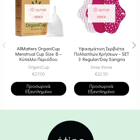
OUT OF
OUT OF
STOCK
STOCK
AllMatters OrganiCup
Υφασμάτινη Σερβιέτα
Menstrual Cup Size B –
Πολλαπλών Χρήσεων – SET
Π
Κύπελλο Περιόδου
3 Regular/Day Sangria
Μέγεθος B
OrganiCup
Imse Vimse
€
27.00
€
22.50
Προσωρινά
Προσωρινά
Εξαντλημένο
Εξαντλημένο