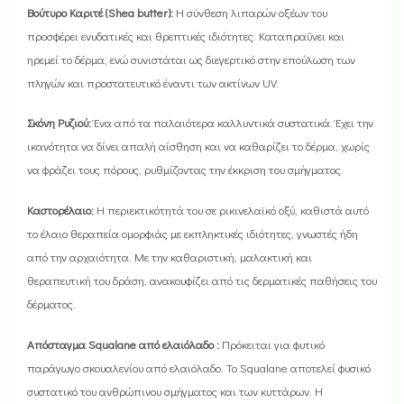
Βούτυρο Καριτέ (Shea butter):
Η σύνθεση λιπαρών οξέων του
προσφέρει ενυδατικές και θρεπτικές ιδιότητες. Καταπραΰνει και
ηρεμεί το δέρμα, ενώ συνιστάται ως διεγερτικό στην επούλωση των
πληγών και προστατευτικό έναντι των ακτίνων UV.
Σκόνη Ρυζιού:
Ένα από τα παλαιότερα καλλυντικά συστατικά. Έχει την
ικανότητα να δίνει απαλή αίσθηση και να καθαρίζει το δέρμα, χωρίς
να φράζει τους πόρους, ρυθμίζοντας την έκκριση του σμήγματος.
Καστορέλαιο:
Η περιεκτικότητά του σε ρικινελαϊκό οξύ, καθιστά αυτό
το έλαιο θεραπεία ομορφιάς με εκπληκτικές ιδιότητες, γνωστές ήδη
από την αρχαιότητα. Με την καθαριστική, μαλακτική και
θεραπευτική του δράση, ανακουφίζει από τις δερματικές παθήσεις του
δέρματος.
Απόσταγμα Squalane από ελαιόλαδο :
Πρόκειται για φυτικό
παράγωγο σκουαλενίου από ελαιόλαδο. Το Squalane αποτελεί φυσικό
συστατικό του ανθρώπινου σμήγματος και των κυττάρων. Η