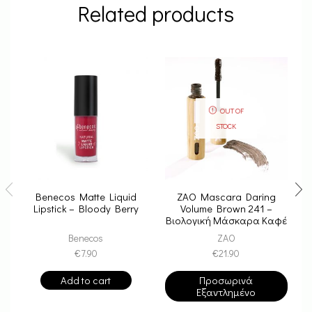
Related products
OUT OF
STOCK
Benecos Matte Liquid
ZAO Mascara Daring
Lipstick – Bloody Berry
Volume Brown 241 –
Βιολογική Μάσκαρα Καφέ
Για Όγκο
Benecos
ZAO
€
7.90
€
21.90
Add to cart
Προσωρινά
Εξαντλημένο