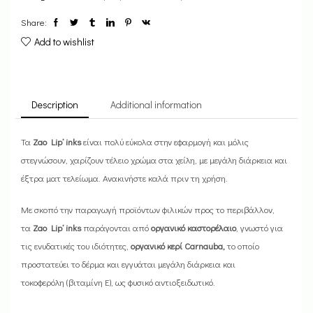
Share:
Add to wishlist
Description
Additional information
Τα
Zao Lip’ inks
είναι πολύ εύκολα στην εφαρμογή και μόλις
στεγνώσουν, χαρίζουν τέλειο χρώμα στα χείλη, με μεγάλη διάρκεια και
έξτρα ματ τελείωμα. Ανακινήστε καλά πριν τη χρήση.
Με σκοπό την παραγωγή προϊόντων φιλικών προς το περιβάλλον,
τα
Zao Lip’ inks
παράγονται από
οργανικό καστορέλαιο
, γνωστό για
τις ενυδατικές του ιδιότητες,
οργανικό κερί Carnauba,
το οποίο
προστατεύει το δέρμα και εγγυάται μεγάλη διάρκεια και
τοκοφερόλη (βιταμίνη E), ως φυσικό αντιοξειδωτικό.