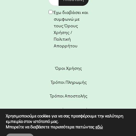
Έχω διαβάσει και
συμφωνώ με
τους Όρους
Χρήσης /
Πολιτική
Απορρήτου
Όροι Χρήσης
Τρόποι Πληρωμής
Τρόποι Αποστολής
Πολιτική Επιστροφών
Χρησιμοποιούμε cookies για να σας προσφέρουμε την καλύτερη
εμπειρία στον ιστότοπό μας.
Copyright © 2022 Etico. Designed
Μπορείτε να διαβάσετε περισσότερα πατώντας
εδώ
by
Digital Dream
.
0