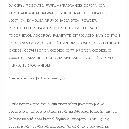
GLYCERYL ROSINATE, PARFUM (FRAGRANCE), COPERNICIA
CERIFERA (CARNAUBA) WAX*, HYDROGENATED JOJOBA OIL,
LECITHIN, BAMBUSA ARUNDINACEA STEM POWDER,
PHYLLOSTACHIS BAMBUSOIDES RHIZOME EXTRACT*,
TOCOPHEROL, ASCORBYL PALMITATE, CITRIC ACID. MAY CONTAIN
+/-: CI 77019 (MICA), CI 77891 (TITANIUM DIOXIDE), CI 77491 (IRON
OXIDES), CI 77492 (IRON OXIDES), CI 77499 (IRON OXIDES), CI
77007 (ULTRAMARINES), CI 77742 (MANGANESE VIOLET), CI 77510
(FERRIC FERROCYANIDE).
* συστατικά από βιολογική γεωργία.
Η σύνθεση των προϊόντων
Zao
αποτελείται μόνο από φυσικά
συστατικά όπως φυτικά έλαια, κεριά, εκχυλίσματα φυτών (μπαμπού,
βούτυρο Καριτέ (shea butter), βερίκοκο, καλαμπόκι κ.λπ.), χωρίς
συντηρητικά ή συνθετικά αρώματα. Για αξιόπιστο μακιγιάζ, με