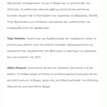
εξαιρετική «συνεργασία» του με το δέρμα και οι μαλακτικές του
ιδιότητες, το καθιστούν ιδανικό ωφέλιμο καλλυντικό συστατικό.
Ενισχύει σημαντικά τη διατήρηση της υγρασίας του δέρματος, βοηθά
στην οξυγόνωση των κυττάρων, μαλακώνει και προστατεύει την
επιδερμίδα από την αφυδάτωση.
Γόμα Ακακίας:
Γνωστή και ως Αραβική γόμα και παράγεται όπως το
γνωστό μας ρετσίνι από την Ακακία Senegal. Χρησιμοποιείται ως
συγκολλητικός παράγοντας που βελτιώνει το κράτημα της μάσκαρα
και των eyeliner της ZAO.
Σκόνη Ασημιού:
Συναντάται σε όλα τα προϊόντα Zao, εκτός των lip
balms. Το ατόφιο ασήμι αποτελεί το απόλυτο φυσικό συντηρητικό και
αντισηπτικό για το δέρμα, χάρη στις αντιβακτηριδιακές του ιδιότητες.
Ιδανικό και για ευαίσθητο δέρμα.