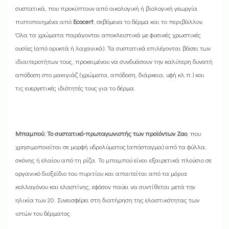
συστατικά, που προκύπτουν από οικολογική ή βιολογική γεωργία
πιστοποιημένα από
Ecocert
, σεβόμενα το δέρμα και το περιβάλλον.
Όλα τα χρώματα παράγονται αποκλειστικά με φυσικές χρωστικές
ουσίες (από ορυκτά ή λαχανικά). Τα συστατικά επιλέγονται βάσει των
ιδιαιτεροτήτων τους, προκειμένου να συνδυάσουν την καλύτερη δυνατή
απόδοση στο μακιγιάζ (χρώματα, απόδοση, διάρκεια, υφή κλ.π.) και
τις ευεργετικές ιδιότητές τους για το δέρμα.
Μπαμπού: Το συστατικό-πρωταγωνιστής των προϊόντων Zao
, που
χρησιμοποιείται σε μορφή υδρολύματος (απόσταγμα) από τα φύλλα,
σκόνης ή ελαίου από τη ρίζα. Το μπαμπού είναι εξαιρετικά πλούσιο σε
οργανικό διοξείδιο του πυριτίου και απαιτείται από τα μόρια
κολλαγόνου και ελαστίνης, εφόσον παύει να συντίθεται μετά την
ηλικία των 20. Συνεισφέρει στη διατήρηση της ελαστικότητας των
ιστών του δέρματος.