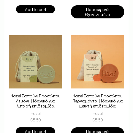
Add to cart
Προσωρινά
Εξαντλημένο
Hazel Σαπούνι Προσώπου
Hazel Σαπούνι Προσώπου
Λεμόνι | Ιδανικό για
Περγαμόντο | Ιδανικό για
λιπαρή επιδερμίδα
μεικτή επιδερμίδα
Hazel
Hazel
€
5.50
€
5.50
Add to cart
Προσωρινά