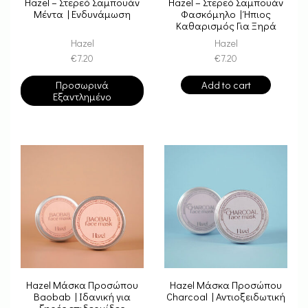
Hazel – Στερεό Σαμπουάν
Hazel – Στερεό Σαμπουάν
Μέντα | Ενδυνάμωση
Φασκόμηλο | Ήπιος
Καθαρισμός Για Ξηρά
Μαλλιά
Hazel
Hazel
€
7.20
€
7.20
Προσωρινά
Add to cart
Εξαντλημένο
Hazel Μάσκα Προσώπου
Hazel Μάσκα Προσώπου
Baobab | Ιδανική για
Charcoal | Αντιοξειδωτική
ξηρές επιδερμίδες