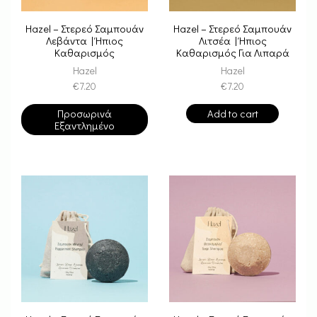
Hazel – Στερεό Σαμπουάν
Hazel – Στερεό Σαμπουάν
Λεβάντα | Ήπιος
Λιτσέα | Ήπιος
Καθαρισμός
Καθαρισμός Για Λιπαρά
Μαλλιά
Hazel
Hazel
€
7.20
€
7.20
Προσωρινά
Add to cart
Εξαντλημένο