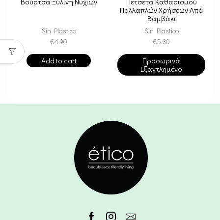
Βούρτσα Ξύλινη Νυχιών
Πετσέτα Καθαρισμού
Πολλαπλών Χρήσεων Από
Βαμβάκι
Sin Plastico
Sin Plastico
€
4.90
€
5.30
Add to cart
Προσωρινά
Εξαντλημένο