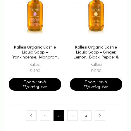
Kallesi Organic Castile
Kallesi Organic Castile
Liquid Soap –
Liquid Soap – Ginger,
Frankincense, Marjoram,
Lemon, Black Pepper &
Cedarwood, Lavender,
Petitgrain | Υγρό Σαπούνι
Kallesi
Kallesi
Orange & Geranium | Υγρό
Καστίλλης – Τζίνζερ,
€
11.90
€
11.90
Σαπούνι Καστίλλης –
Λεμόνι, Μαύρο πιπέρι &
Λιβάνι, Μαντζουράνα,
Νεράντζι
Κέδρος, Λεβάντα,
Προσωρινά
Προσωρινά
Πορτοκάλι & Γεράνι
Εξαντλημένο
Εξαντλημένο
1
2
3
4