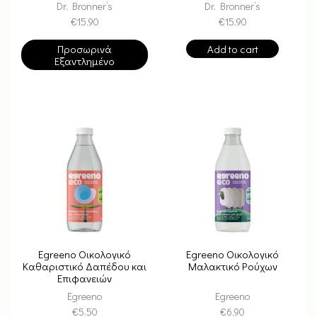
Dr. Bronner’s
Dr. Bronner’s
€
15.90
€
15.90
Προσωρινά
Add to cart
Εξαντλημένο
Egreeno Οικολογικό
Egreeno Οικολογικό
Καθαριστικό Δαπέδου και
Μαλακτικό Ρούχων
Επιφανειών
Egreeno
Egreeno
€
5.50
€
6.90