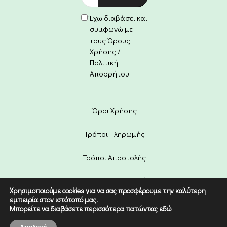
Έχω διαβάσει και
συμφωνώ με
τους Όρους
Χρήσης /
Πολιτική
Απορρήτου
Όροι Χρήσης
Τρόποι Πληρωμής
Τρόποι Αποστολής
Πολιτική Επιστροφών
Χρησιμοποιούμε cookies για να σας προσφέρουμε την καλύτερη
εμπειρία στον ιστότοπό μας.
Copyright © 2022 Etico. Designed
Μπορείτε να διαβάσετε περισσότερα πατώντας
εδώ
by
Digital Dream
.
0