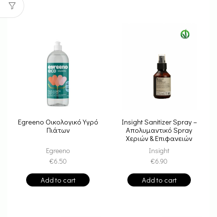
Egreeno Οικολογικό Υγρό
Insight Sanitizer Spray –
Πιάτων
Απολυμαντικό Spray
Χεριών & Επιφανειών
Egreeno
Insight
€
6.50
€
6.90
Add to cart
Add to cart