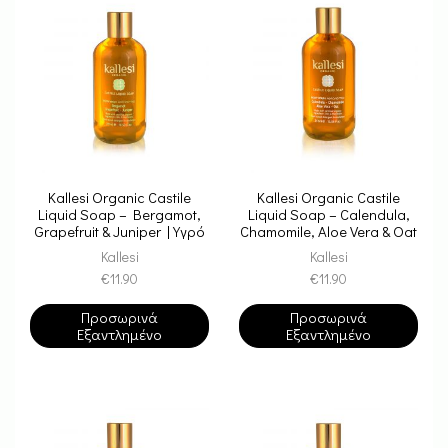
Kallesi Organic Castile
Kallesi Organic Castile
Liquid Soap – Bergamot,
Liquid Soap – Calendula,
Grapefruit & Juniper | Υγρό
Chamomile, Aloe Vera & Oat
Σαπούνι Καστίλλης –
| Υγρό Σαπούνι Καστίλλης –
Kallesi
Kallesi
Περγαμόντο, Γκρέιπφρουτ
Καλέντουλα, Χαμομήλι,
€
11.90
€
11.90
& Άρκευθος
Αλόη βέρα & Βρώμη
Προσωρινά
Προσωρινά
Εξαντλημένο
Εξαντλημένο