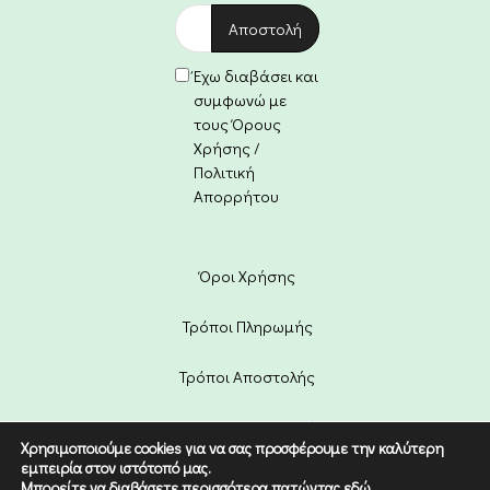
Έχω διαβάσει και
συμφωνώ με
τους Όρους
Χρήσης /
Πολιτική
Απορρήτου
Όροι Χρήσης
Τρόποι Πληρωμής
Τρόποι Αποστολής
Πολιτική Επιστροφών
Χρησιμοποιούμε cookies για να σας προσφέρουμε την καλύτερη
εμπειρία στον ιστότοπό μας.
Copyright © 2022 Etico. Designed
Μπορείτε να διαβάσετε περισσότερα πατώντας
εδώ