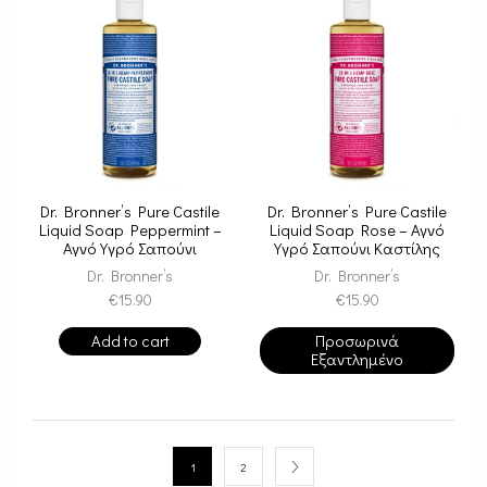
Dr. Bronner’s Pure Castile
Dr. Bronner’s Pure Castile
Liquid Soap Peppermint –
Liquid Soap Rose – Αγνό
Αγνό Υγρό Σαπούνι
Υγρό Σαπούνι Καστίλης
Καστίλης
Dr. Bronner’s
Dr. Bronner’s
€
15.90
€
15.90
Add to cart
Προσωρινά
Εξαντλημένο
1
2