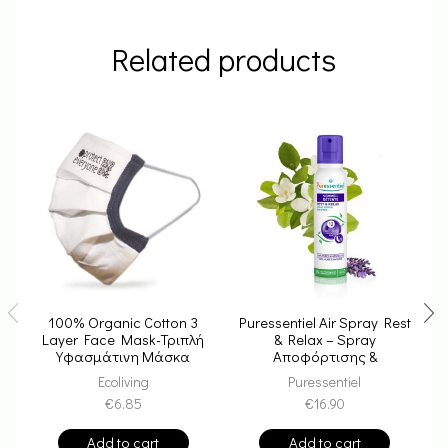
Related products
100% Organic Cotton 3
Puressentiel Air Spray Rest
E
Layer Face Mask-Τριπλή
& Relax – Spray
Υφασμάτινη Μάσκα
Αποφόρτισης &
Πολλαπλών Χρήσεων
Χαλάρωσης
Ecoliving
Puressentiel
€
6.85
€
16.90
Add to cart
Add to cart