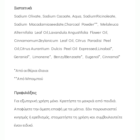
Συστατικά
Sodium Olivate, Sodium Cocoate, Aqua, SodiumRicinoleate,
Sodium Macadamiaseedate,Charcoal Powder**, Melaleuca
Alternifolia Leaf Oil,Lavandula Angustifolia Flower Oil,
CinnamomumZeylanicum Leaf Oil, Citrus Paradisi Peel
Oil,Citrus Aurantium Dulcis Peel Oil Expressed,Linalool*,
Geraniol*, Limonene*, BenzylBenzoate*, Eugenol*, Cinnamal*
*Από αιθέρια έλαια
**Από Μπαμπού
Προφυλάξεις
Για εξωτερική χρήση μόνο. Κρατήστε το μακριά από παιδιά.
Αποφύγετε την άμεση επαφή με τα μάτια. Εάν παρουσιαστεί
κνησμός ή ερεθισμός, σταματήστε τη χρήση και συμβουλευτείτε
έναν ειδικό.