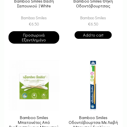
Bamboo Smiles Βάση
Bamboo Smiles Θήκη
Σαπουνιού | White
Οδοντόβουρτσας
Bamboo Smiles
Bamboo Smiles
€
6.50
€
6.50
Προσωρινά
Add to cart
Εξαντλημένο
Bamboo Smiles
Bamboo Smiles
Μπατονέτες Από
Οδοντόβουρτσα Με Λαβή
Βιοδιασπώμενο Μπαμπού
Μπαμπού Ενηλίκων –