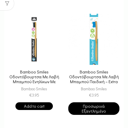
Bamboo Smiles
Bamboo Smiles
Οδοντόβουρτσα Με Λαβή
Οδοντόβουρτσα Με Λαβή
Μπαμπού Ενηλίκων Mε
Μπαμπού Παιδική – Extra
Ενεργό Άνθρακα – Soft
Soft Blue
Bamboo Smiles
Bamboo Smiles
Black
€
3.95
€
3.95
Add to cart
Προσωρινά
Εξαντλημένο