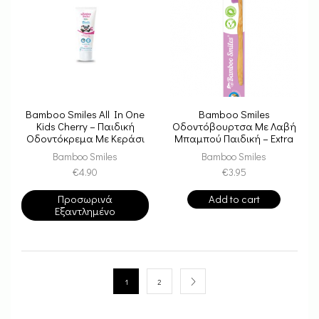
Bamboo Smiles All In One
Bamboo Smiles
Kids Cherry – Παιδική
Οδοντόβουρτσα Με Λαβή
Οδοντόκρεμα Με Κεράσι
Μπαμπού Παιδική – Extra
Soft Pink
Bamboo Smiles
Bamboo Smiles
€
4.90
€
3.95
Προσωρινά
Add to cart
Εξαντλημένο
1
2