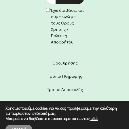
Έχω διαβάσει και
συμφωνώ με
τους Όρους
Χρήσης /
Πολιτική
Απορρήτου
Όροι Χρήσης
Τρόποι Πληρωμής
Τρόποι Αποστολής
Πολιτική Επιστροφών
Χρησιμοποιούμε cookies για να σας προσφέρουμε την καλύτερη
εμπειρία στον ιστότοπό μας.
Copyright © 2022 Etico. Designed
Μπορείτε να διαβάσετε περισσότερα πατώντας
εδώ
by
Digital Dream
.
0