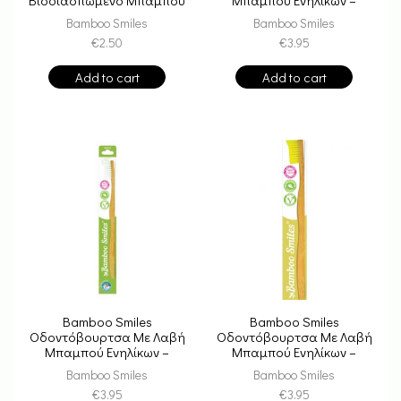
& Βιολογικό Βαμβάκι
Medium Green
Bamboo Smiles
Bamboo Smiles
€
2.50
€
3.95
Add to cart
Add to cart
Bamboo Smiles
Bamboo Smiles
Οδοντόβουρτσα Με Λαβή
Οδοντόβουρτσα Με Λαβή
Μπαμπού Ενηλίκων –
Μπαμπού Ενηλίκων –
Medium White
Medium Yellow
Bamboo Smiles
Bamboo Smiles
€
3.95
€
3.95