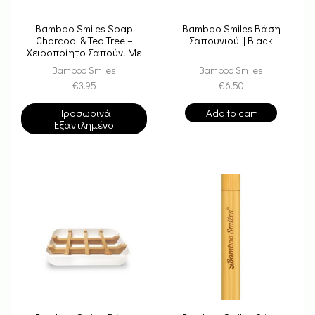
Bamboo Smiles Soap
Bamboo Smiles Βάση
Charcoal & Tea Tree –
Σαπουνιού | Black
Χειροποίητο Σαπούνι Με
Ενεργό Άνθρακα Από
Bamboo Smiles
Bamboo Smiles
Μπαμπού & Τειόδενδρο
€
3.95
€
6.50
Προσωρινά
Add to cart
Εξαντλημένο