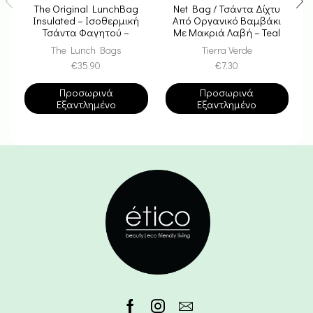
The Original LunchBag
Net Bag / Τσάντα Δίχτυ
Insulated – Ισοθερμική
Από Οργανικό Βαμβάκι
Τσάντα Φαγητού –
Με Μακριά Λαβή – Teal
Unicorn
The Lunch Bags
Tierra Verde
€
35.90
€
7.30
Προσωρινά
Προσωρινά
Εξαντλημένο
Εξαντλημένο