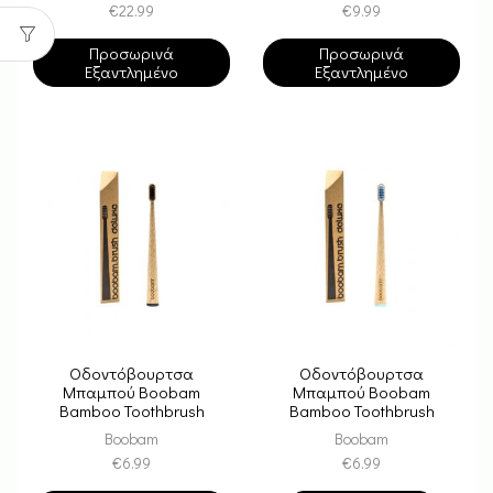
€
22.99
€
9.99
Προσωρινά
Προσωρινά
Εξαντλημένο
Εξαντλημένο
Οδοντόβουρτσα
Οδοντόβουρτσα
Μπαμπού Boobam
Μπαμπού Boobam
Bamboo Toothbrush
Bamboo Toothbrush
Deluxe – Black Medium
Deluxe – Blue Soft
Boobam
Boobam
€
6.99
€
6.99