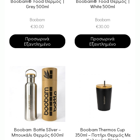
Boobam® Food Θερμός |
Boobam® Food Θερμός |
Grey 500ml
White 500ml
Boobam
Boobam
€
30.00
€
30.00
Προσωρινά
Προσωρινά
Εξαντλημένο
Εξαντλημένο
Boobam Bottle SIlver –
Boobam Thermos Cup
Μπουκάλι Θερμός 600ml
350ml – Ποτήρι Θερμός Με
Καλαμάκι Black