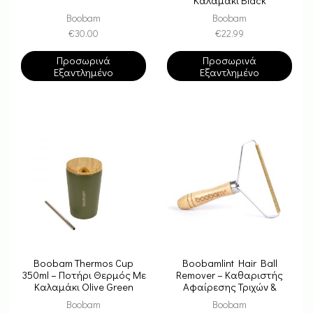
Boobam
Boobam
€
30.00
€
22.99
Προσωρινά
Προσωρινά
Εξαντλημένο
Εξαντλημένο
Boobam Thermos Cup
Boobamlint Hair Ball
350ml – Ποτήρι Θερμός Με
Remover – Καθαριστής
Καλαμάκι Olive Green
Αφαίρεσης Τριχών &
Χνουδιών
Boobam
Boobam