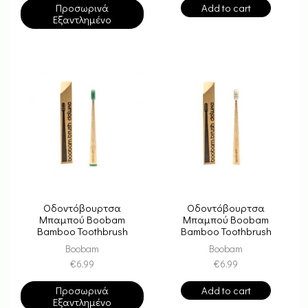
Προσωρινά
Add to cart
Εξαντλημένο
Οδοντόβουρτσα
Οδοντόβουρτσα
Μπαμπού Boobam
Μπαμπού Boobam
Bamboo Toothbrush
Bamboo Toothbrush
Deluxe – Green Medium
Deluxe – White Soft
Boobam
Boobam
€
6.99
€
6.99
Προσωρινά
Add to cart
Εξαντλημένο