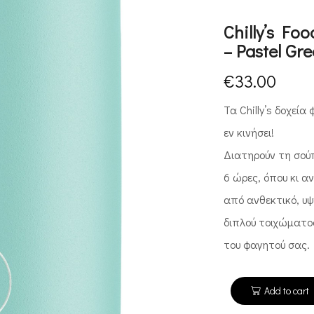
Chilly’s F
– Pastel Gr
€
33.00
Τα
Chilly
’
s
δοχεία 
εν κινήσει!
Διατηρούν τη σού
6 ώρες, όπου κι 
από ανθεκτικό, υ
διπλού τοιχώματος
του φαγητού σας.
Add to cart