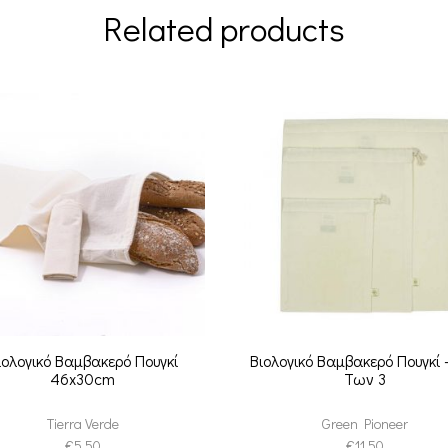
Related products
ιολογικό Βαμβακερό Πουγκί
Βιολογικό Βαμβακερό Πουγκί 
46x30cm
Των 3
Tierra Verde
Green Pioneer
€
5.50
€
11.50