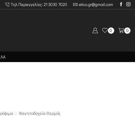
Τηλ Παραγγελίες: 21 3030 7020
etico.gr@gmail.com
0
0
ΙΛΑ
Τρόφιμα
Φαγητοδοχεία Θερμός