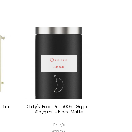
OUT OF
STOCK
– Σετ
Chilly’s Food Pot 500ml Θερμός
Qwetch Insu
Φαγητού – Black Matte
Food Jar T
Ισοθερμικ
Chilly's
€
33.00