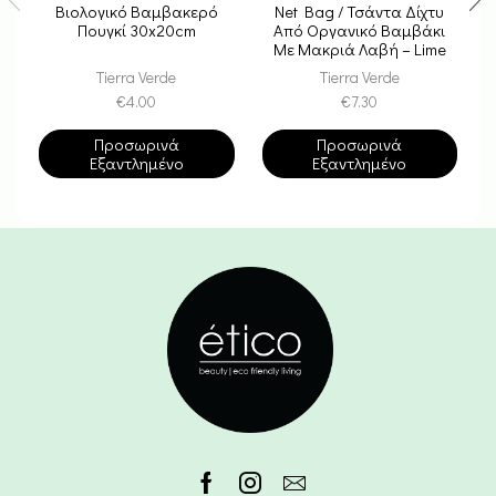
Βιολογικό Βαμβακερό
Net Bag / Τσάντα Δίχτυ
Πουγκί 30x20cm
Από Οργανικό Βαμβάκι
Με Μακριά Λαβή – Lime
Tierra Verde
Tierra Verde
€
4.00
€
7.30
Προσωρινά
Προσωρινά
Εξαντλημένο
Εξαντλημένο