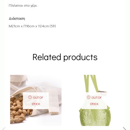
Πλένεται στο χέρι.
Διάσταση
M21cm x Π16cm x Y24cm (5lt)
Related products
OUT OF
OUT OF
STOCK
STOCK