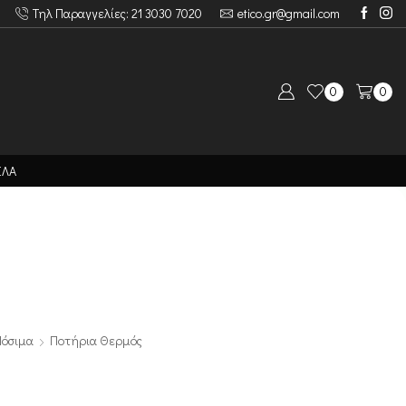
Τηλ Παραγγελίες: 21 3030 7020
etico.gr@gmail.com
0
0
ΙΛΑ
Πόσιμα
Ποτήρια Θερμός