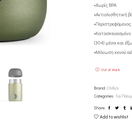
•Χωρίς BPA
•Αντιολισθητική 
•Περιστρεφόμενος
•Κατασκευασμένο 
(304) μέσα και έξ
•Μόνωση κενoύ αέ
Out of stock
Brand:
Chilly's
Categories:
Για Πόσι
Share:
Add to wishlist