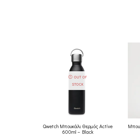
OUT OF
STOCK
Qwetch Μπουκάλι Θερμός Active
Μπουκ
600ml – Black