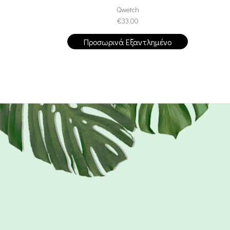
Qwetch
€
33.00
Προσωρινά Εξαντλημένο