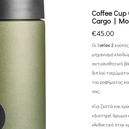
Coffee Cup C
Cargo | Mo
€
45.00
Οι S
eries 2
κούπες
μηχανισμό κλειδώμ
αντιολισθητική β
διπλού τοιχώματο
του ροφήματος κα
σας.
•Για ζεστά και κ
•Διατηρεί άρωμα 
•Ανθεκτικό στην κ