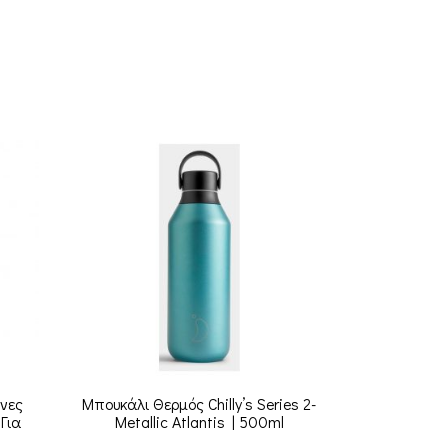
Ίνες
Μπουκάλι Θερμός Chilly’s Series 2-
Carabiner Γ
Για
Metallic Atlantis | 500ml
260 & 5