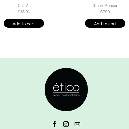
Chilly's
Green Pioneer
€
38.00
€
7.00
Add to cart
Add to cart