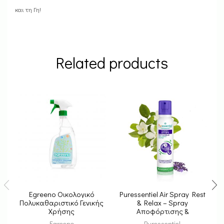
και τη Γη!
Related products
Egreeno Οικολογικό
Puressentiel Air Spray Rest
P
Πολυκαθαριστικό Γενικής
& Relax – Spray
Χρήσης
Αποφόρτισης &
Χαλάρωσης
Egreeno
Puressentiel