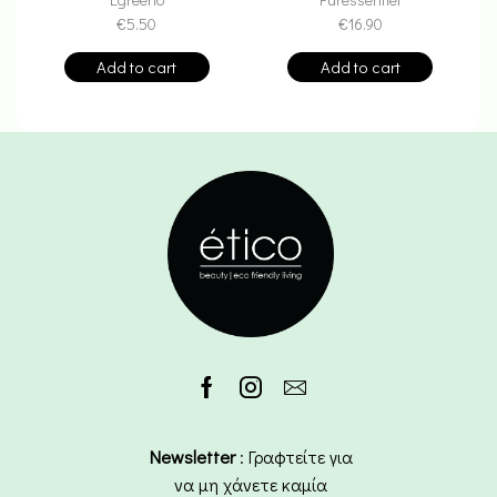
€
5.50
€
16.90
Add to cart
Add to cart
Newsletter
: Γραφτείτε για
να μη χάνετε καμία