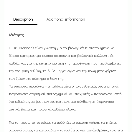
Description
Additional information
Ιδιότητες
Η Dr. Bronner’s είναι γνωστή για τα βιολογικά πιστοποιημένα και
δίκαια εμπορεύσιμα φυσικά σαπούνια και βιολογικά καλλυντικά,
καθώς και για την επιχειρηματική της προσέγγιση που περιλαμβάνει
την εταιρική ευθύνη, τη βιώσιμη γεωργία και την καλή μεταχείριση
των ζώων στο σύστημα αξιών της.
Τα υπέροχα προϊόντα – απαλλαγμένα από συνθετικά, συντηρητικά,
παράγοντες αφρισμού, πετροχημικά και παχυντές – παράγονται από
ένα ειδικό μίγμα φυσικών συστατικών, μια σύνθεση από οργανικά
φυτικά έλαια και ποιοτικά αιθέρια έλαια.
Για το π​​​​​ρόσωπο, το σώμα, τα μαλλιά,για οικιακή χρήση, τα πιάτα,
σφουγγάρισμα, τα κατοικίδια – το καλύτερο για τον άνθρωπο, το σπίτι