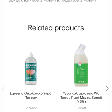
Contains: 5-15% anionic surfactants.15-30% non-ionic surfactants
Related products
Egreeno Οικολογικό Υγρό
Υγρό Καθαριστικό WC
Πιάτων
Τύπου Παπί Μέντα Sonett
0.75Lt
Egreeno
Sonett