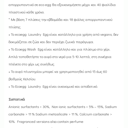
απορρυπαντικό σε eco egg θα εξοικονομήσετε μέχρι και 40 φιαλίδια
πλαστικού κάθε χρόνο.
* Με βάση 7 πλύσεις την εβδομάδα και 18 φιάλες απορρυπαντικού
πλύσης.
• Το ecoegg Laundry Egg είναι κατάλληλο για χρήση από vegans, δεν
δοκιμάζεται σε ζώα και δεν περιέχει ζωικά παράγωγα.
• Το Ecoegg Wash Egg είναι κατάλληλο και για πλύσιμο στο χέρι.
Απλά τοποθετήστε το αυγό στο νερό για 5-10 λεπτά, στη συνέχεια
πλένετε στο χέρι ως συνήθως.
• Το αυγό πλυντηρίου μπορεί να χρησιμοποιηθεί από 15 έως 60
βαθμούς Κελσίου.
• Το Ecoegg Laundry Egg είναι οικονομικό και αποδοτικό.
Συστατικά
Anionic surfactants > 30%, Non-ionic surfactants > 5% – 15%, Sodium
carbonate > 11 % Sodium metasilicate > 11 %, Calcium carbonate >
10%. Fragranced versions also contain perfume