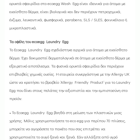
ορυκτά σφαιρίδια στο ecoegg Wash Egg είναι ιδανικά για άτομα με
ευαίσθητο δέρμα, είναι βιολογικά και δεν περιέχουν πετροχημικά,
ένζυμα, λευκαντικά, φωσφορικά, parabens, SLS / SLES, φοινικέλαιο ή
μικροπλαστικά.
Τα οφέλη του ecoegg Laundry Egg
Το Ecoegg Laundry Egg σχεδιάστηκε αρχικά για άτομα με ευαίσθητο
δέρμα. Έχει δοκιμαστεί δερματολογικά σε άτομα με ευαίσθητο δέρμα με
εξαιρετικό αποτέλεσμα. Τα φυσικά ορυκτά σφαιρίδια δεν περιέχουν
επιβλαβείς χημικές ουσίες. Η εταιρεία συνεργάστηκε με την Allergy UK
ώστε να κρατήσει το βραβείο ‘Allergy Friendly Product’ για το Laundry
Egg που δίνει στους πελάτες την αξιοπιστία και την εμπιστοσύνη στο
προϊόν.
• Το Ecoegg Laundry Egg βοηθά στη μείωση των πλαστικών μιας
χρήσης. Μόλις χρησιμοποιήσετε το eco egg για περίπου 70 πλύσεις,
μπορείτε να αγοράσετε το πακέτο που σας επιτρέπει να
χρησιμοποιείτε το αυγό ξανά και ξανά. Εάν αλλάξετε από υγρό