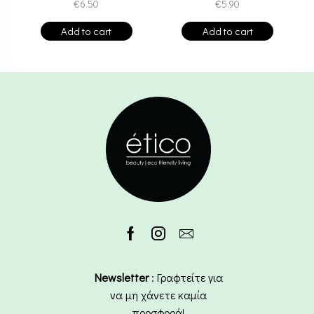
€
6.50
€
5.90
Add to cart
Add to cart
Newsletter
: Γραφτείτε για
να μη χάνετε καμία
προσφορά!