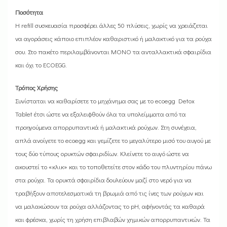
Ποσότητα
Η refill συσκευασία προσφέρει άλλες 50 πλύσεις, χωρίς να χρειάζεται
να αγοράσεις κάποιο επιπλέον καθαριστικό ή μαλακτικό για τα ρούχα
σου. Στο πακέτο περιλαμβάνονται ΜΟΝΟ τα ανταλλακτικά σφαιρίδια
και όχι το ECOEGG.
Τρόπος Χρήσης
Συνίσταται να καθαρίσετε το μηχάνημα σας με το ecoegg Detox
Tablet έτσι ώστε να εξαλειφθούν όλα τα υπολείμματα από τα
προηγούμενα απορρυπαντικά ή μαλακτικά ρούχων. Στη συνέχεια,
απλά ανοίγετε το ecoegg και γεμίζετε το μεγαλύτερο μισό του αυγού με
τους δύο τύπους ορυκτών σφαιριδίων. Κλείνετε το αυγό ώστε να
ακουστεί το «κλικ» και το τοποθετείτε στον κάδο του πλυντηρίου πάνω
στα ρούχα. Τα ορυκτά σφαιρίδια δουλεύουν μαζί στο νερό για να
τραβήξουν αποτελεσματικά τη βρωμιά από τις ίνες των ρούχων και
να μαλακώσουν τα ρούχα αλλάζοντας το pH, αφήνοντάς τα καθαρά
και φρέσκα, χωρίς τη χρήση επιβλαβών χημικών απορρυπαντικών. Τα