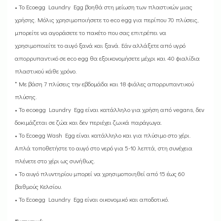
• Το Ecoegg Laundry Egg βοηθά στη μείωση των πλαστικών μιας
χρήσης. Μόλις χρησιμοποιήσετε το eco egg για περίπου 70 πλύσεις,
μπορείτε να αγοράσετε το πακέτο που σας επιτρέπει να
χρησιμοποιείτε το αυγό ξανά και ξανά. Εάν αλλάξετε από υγρό
απορρυπαντικό σε eco egg θα εξοικονομήσετε μέχρι και 40 φιαλίδια
πλαστικού κάθε χρόνο.
* Με βάση 7 πλύσεις την εβδομάδα και 18 φιάλες απορρυπαντικού
πλύσης.
• Το ecoegg Laundry Egg είναι κατάλληλο για χρήση από vegans, δεν
δοκιμάζεται σε ζώα και δεν περιέχει ζωικά παράγωγα.
• Το Ecoegg Wash Egg είναι κατάλληλο και για πλύσιμο στο χέρι.
Απλά τοποθετήστε το αυγό στο νερό για 5-10 λεπτά, στη συνέχεια
πλένετε στο χέρι ως συνήθως.
• Το αυγό πλυντηρίου μπορεί να χρησιμοποιηθεί από 15 έως 60
βαθμούς Κελσίου.
• Το Ecoegg Laundry Egg είναι οικονομικό και αποδοτικό.