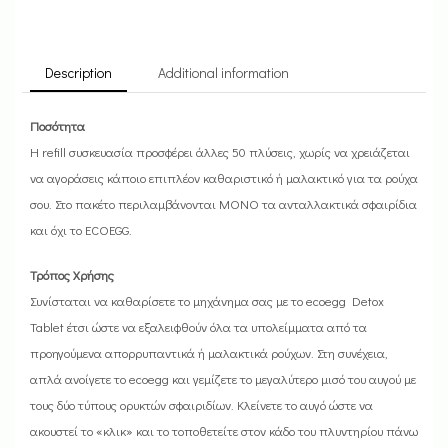
Description
Additional information
Ποσότητα
Η refill συσκευασία προσφέρει άλλες 50 πλύσεις, χωρίς να χρειάζεται
να αγοράσεις κάποιο επιπλέον καθαριστικό ή μαλακτικό για τα ρούχα
σου. Στο πακέτο περιλαμβάνονται ΜΟΝΟ τα ανταλλακτικά σφαιρίδια
και όχι το ECOEGG.
Τρόπος Χρήσης
Συνίσταται να καθαρίσετε το μηχάνημα σας με το ecoegg Detox
Tablet έτσι ώστε να εξαλειφθούν όλα τα υπολείμματα από τα
προηγούμενα απορρυπαντικά ή μαλακτικά ρούχων. Στη συνέχεια,
απλά ανοίγετε το ecoegg και γεμίζετε το μεγαλύτερο μισό του αυγού με
τους δύο τύπους ορυκτών σφαιριδίων. Κλείνετε το αυγό ώστε να
ακουστεί το «κλικ» και το τοποθετείτε στον κάδο του πλυντηρίου πάνω