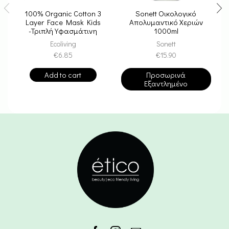
100% Organic Cotton 3
Sonett Οικολογικό
Layer Face Mask Kids
Απολυμαντικό Χεριών
-Τριπλή Υφασμάτινη
1000ml
Μάσκα Παιδική
Ecoliving
Sonett
€
6.85
€
15.90
Add to cart
Προσωρινά
Εξαντλημένο