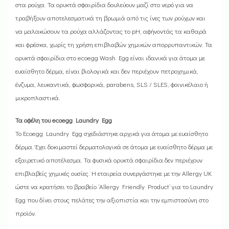
στα ρούχα. Τα ορυκτά σφαιρίδια δουλεύουν μαζί στο νερό για να
τραβήξουν αποτελεσματικά τη βρωμιά από τις ίνες των ρούχων και
να μαλακώσουν τα ρούχα αλλάζοντας το pH, αφήνοντάς τα καθαρά
και φρέσκα, χωρίς τη χρήση επιβλαβών χημικών απορρυπαντικών. Τα
ορυκτά σφαιρίδια στο ecoegg Wash Egg είναι ιδανικά για άτομα με
ευαίσθητο δέρμα, είναι βιολογικά και δεν περιέχουν πετροχημικά,
ένζυμα, λευκαντικά, φωσφορικά, parabens, SLS / SLES, φοινικέλαιο ή
μικροπλαστικά.
Τα οφέλη του ecoegg Laundry Egg
Το Ecoegg Laundry Egg σχεδιάστηκε αρχικά για άτομα με ευαίσθητο
δέρμα. Έχει δοκιμαστεί δερματολογικά σε άτομα με ευαίσθητο δέρμα με
εξαιρετικό αποτέλεσμα. Τα φυσικά ορυκτά σφαιρίδια δεν περιέχουν
επιβλαβείς χημικές ουσίες. Η εταιρεία συνεργάστηκε με την Allergy UK
ώστε να κρατήσει το βραβείο ‘Allergy Friendly Product’ για το Laundry
Egg που δίνει στους πελάτες την αξιοπιστία και την εμπιστοσύνη στο
προϊόν.