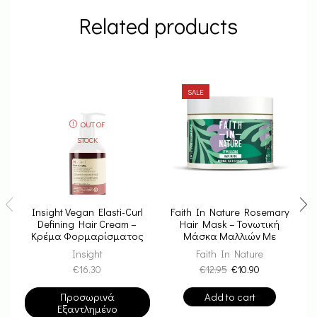
Related products
SALE
OUT OF
STOCK
Insight Vegan Elasti-Curl
Faith In Nature Rosemary
Defining Hair Cream –
Hair Mask – Τονωτική
Κρέμα Φορμαρίσματος
Μάσκα Μαλλιών Με
Για Σγουρά & Σπαστά
Δενδρολίβανο 300ml
Insight
Faith In Nature
Μαλλιά
€
16.30
€
12.95
€
10.90
Προσωρινά
Add to cart
Εξαντλημένο