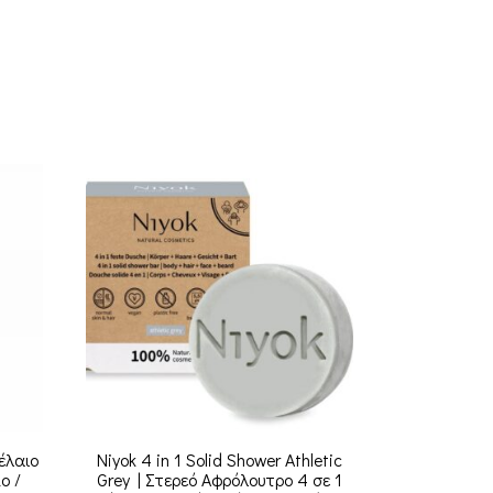
έλαιο
Niyok 4 in 1 Solid Shower Athletic
Eye contour
ο /
Grey | Στερεό Αφρόλουτρο 4 σε 1
dark ci