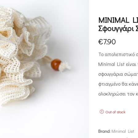
MINIMAL L
Σφουγγάρι
€
7.90
Το απολεπιστικό 
Minimal List είνα
σφουγγάρια σώματο
φτιαγμένο θα κάνε
ολοκληρώσει τον κ
Out of stock
Brand:
Minimal List