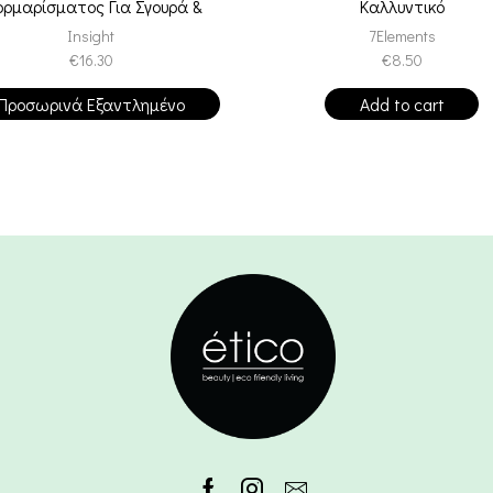
ρμαρίσματος Για Σγουρά &
Καλλυντικό
Σπαστά Μαλλιά
Insight
7Elements
€
16.30
€
8.50
Προσωρινά Εξαντλημένο
Add to cart