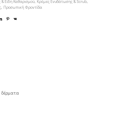
 & Είδη Καθαρισμού
,
Κρέμες Ενυδάτωσης & Scrub
,
ς
,
Προσωπική Φροντίδα
α δέρματα