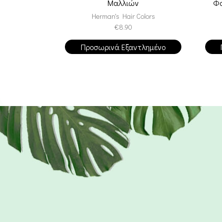
Μαλλιών
Φο
Herman's Hair Colors
€
8.90
Προσωρινά Εξαντλημένο