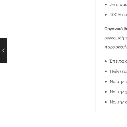
Zero was
100% συ
Οργανικό β
συγκομιδή 
παρασκευής
Έπειτα α
Πλένετα
Να μην 
Να μην χ
Να μην 