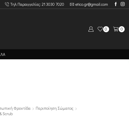
Τηλ Παραγγελίες: 21 3030 7020
etico.gr@gmail.com
0
0
ΙΛΑ
σωπική Φροντίδα
Περιποίηση Σώματος
& Scrub