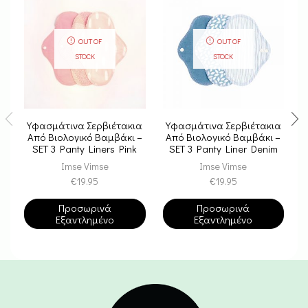
OUT OF
OUT OF
STOCK
STOCK
Υφασμάτινα Σερβιέτακια
Υφασμάτινα Σερβιέτακια
Από Βιολογικό Βαμβάκι –
Από Βιολογικό Βαμβάκι –
SET 3 Panty Liners Pink
SET 3 Panty Liner Denim
Sprinkle
Imse Vimse
Imse Vimse
€
19.95
€
19.95
Προσωρινά
Προσωρινά
Εξαντλημένο
Εξαντλημένο