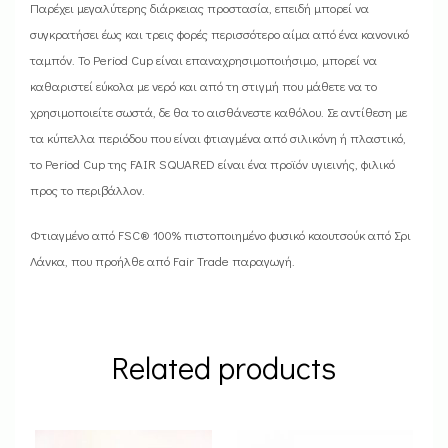
Παρέχει μεγαλύτερης διάρκειας προστασία, επειδή μπορεί να
συγκρατήσει έως και τρεις φορές περισσότερο αίμα από ένα κανονικό
ταμπόν. Το Period Cup είναι επαναχρησιμοποιήσιμο, μπορεί να
καθαριστεί εύκολα με νερό και από τη στιγμή που μάθετε να το
χρησιμοποιείτε σωστά, δε θα το αισθάνεστε καθόλου. Σε αντίθεση με
τα κύπελλα περιόδου που είναι φτιαγμένα από σιλικόνη ή πλαστικό,
το Period Cup της FAIR SQUARED είναι ένα προϊόν υγιεινής, φιλικό
προς το περιβάλλον.
Φτιαγμένο από FSC® 100% πιστοποιημένο φυσικό καουτσούκ από Σρι
Λάνκα, που προήλθε από Fair Trade παραγωγή.
Related products