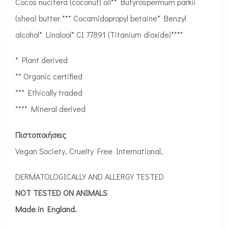
Cocos nucifera (coconut) oil** Butyrospermum parkii
(shea) butter *** Cocamidopropyl betaine* Benzyl
alcohol* Linalool* CI 77891 (Titanium dioxide)****
* Plant derived
** Organic certified
*** Ethically traded
**** Mineral derived
Πιστοποιήσεις
Vegan Society, Cruelty Free International,
DERMATOLOGICALLY AND ALLERGY TESTED
NOT TESTED ON ANIMALS
Made in England.