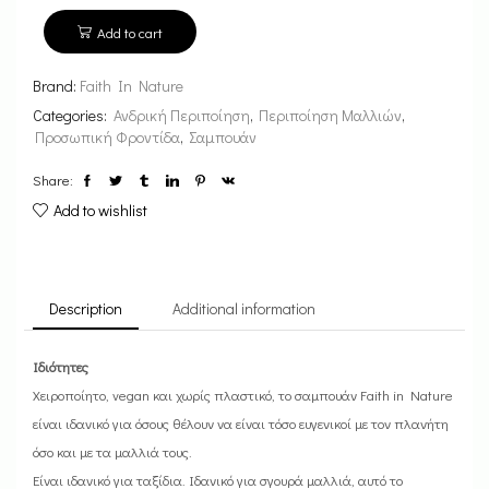
Add to cart
Brand:
Faith In Nature
Categories:
Ανδρική Περιποίηση
,
Περιποίηση Μαλλιών
,
Προσωπική Φροντίδα
,
Σαμπουάν
Share:
Add to wishlist
Description
Additional information
Ιδιότητες
Χειροποίητο, vegan και χωρίς πλαστικό, το σαμπουάν Faith in Nature
είναι ιδανικό για όσους θέλουν να είναι τόσο ευγενικοί με τον πλανήτη
όσο και με τα μαλλιά τους.
Είναι ιδανικό για ταξίδια. Ιδανικό για σγουρά μαλλιά, αυτό το