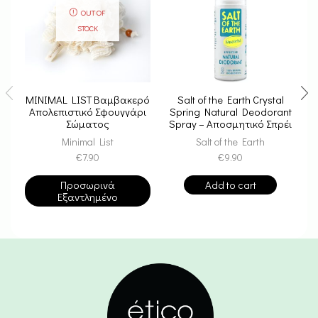
OUT OF
STOCK
MINIMAL LIST Βαμβακερό
Salt of the Earth Crystal
Απολεπιστικό Σφουγγάρι
Spring Natural Deodorant
Σώματος
Spray – Αποσμητικό Σπρέι
Από Κρύσταλλο Ιμαλαΐων
Minimal List
Salt of the Earth
100ml
€
7.90
€
9.90
Προσωρινά
Add to cart
Εξαντλημένο