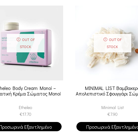
OUT OF
OUT OF
STOCK
STOCK
heleo Body Cream Monoi –
MINIMAL LIST Βαμβακερ
ατική Κρέμα Σώματος Monoi
Απολεπιστικό Σφουγγάρι Σώ
Etheleo
Minimal List
€
17.70
€
7.90
Προσωρινά Εξαντλημένο
Προσωρινά Εξαντλημέν