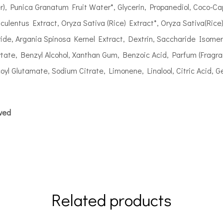
), Punica Granatum Fruit Water*, Glycerin, Propanediol, Coco-Cap
culentus Extract, Oryza Sativa (Rice) Extract*, Oryza Sativa(Ri
ide, Argania Spinosa Kernel Extract, Dextrin, Saccharide Isomer
ate, Benzyl Alcohol, Xanthan Gum, Benzoic Acid, Parfum (Fragra
yl Glutamate, Sodium Citrate, Limonene, Linalool, Citric Acid, Ger
oved
Related products