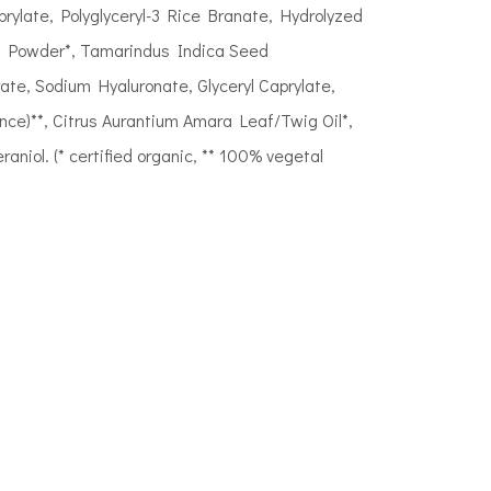
rylate, Polyglyceryl-3 Rice Branate, Hydrolyzed
ce) Powder*, Tamarindus Indica Seed
ate, Sodium Hyaluronate, Glyceryl Caprylate,
nce)**, Citrus Aurantium Amara Leaf/Twig Oil*,
aniol. (* certified organic, ** 100% vegetal