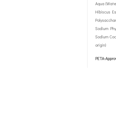
Aqua (Water
Hibiscus Es
Polysacchar
Sodium Phyt
Sodium Coco
origin)
PETA-Appr