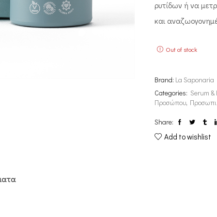
ρυτίδων ή να μετρ
και αναζωογονημέ
Out of stock
Brand:
La Saponaria
Categories:
Serum &
Προσώπου
,
Προσωπι
Share:
Add to wishlist
ματα