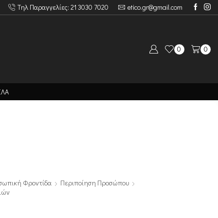
Τηλ Παραγγελίες: 21 3030 7020
etico.gr@gmail.com
0
0
ΙΛΑ
σωπική Φροντίδα
Περιποίηση Προσώπου
ιών