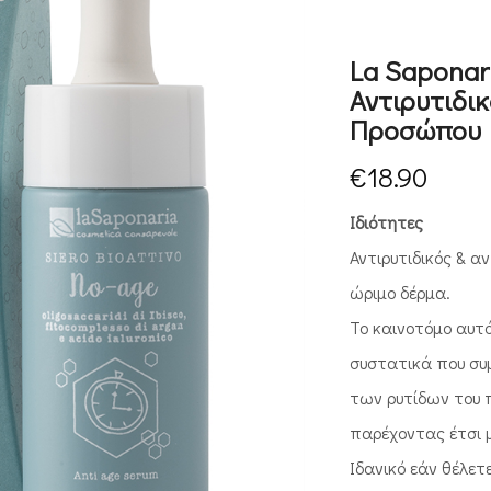
La Saponar
Αντιρυτιδι
Προσώπου
€
18.90
Ιδιότητες
Αντιρυτιδικός & α
ώριμο δέρμα.
Το καινοτόμο αυτό
συστατικά που συ
των ρυτίδων του 
παρέχοντας έτσι μ
Ιδανικό εάν θέλετ