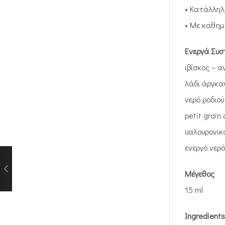
• Κατάλληλ
• Με καθημ
Ενεργά Συσ
ιβίσκος – 
λάδι άργκα
νερό ροδιο
petit grain
υαλουρονικ
ενεργό νερ
Μέγεθος
15 ml
Ingredients