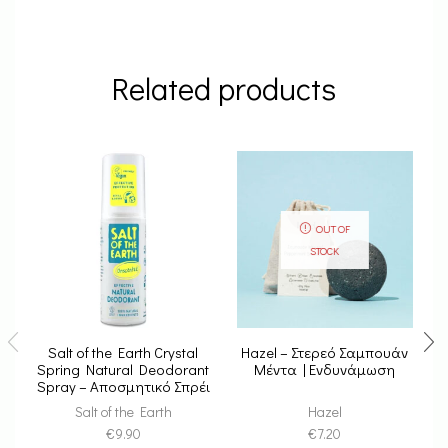
Related products
OUT OF
STOCK
Salt of the Earth Crystal
Hazel – Στερεό Σαμπουάν
I
Spring Natural Deodorant
Μέντα | Ενδυνάμωση
Spray – Αποσμητικό Σπρέι
Από Κρύσταλλο Ιμαλαΐων
Ρ
Salt of the Earth
Hazel
100ml
€
9.90
€
7.20