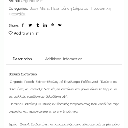
Brand:
Organic Mimi
Categories:
Body Mists
,
Περιποίηση Σώματος
,
Προσωπική
Φροντίδα
Share:
Add to wishlist
Description
Additional information
Βασικά Συστατικά
-Organic Peach Extract (Βιολογικό Εκχύλισμα Ροδάκινου): Πλούσιο σε
βιταμίνες και αντιοξειδωτικά, ενυδατώνει και μαλακώνει το δέρμα και
τα μαλλιά, χαρίζοντας βελούδινη υφή.
-Betaine (Βεταΐνη): Φυσικός ενυδατικός παράγοντας που κλειδώνει την
υγρασία και προστατεύει από την ξηρότητα.
Δράση 2-σε-1: Ενυδατώνει και αρωματίζει αποτελεσματικά με μία μόνο