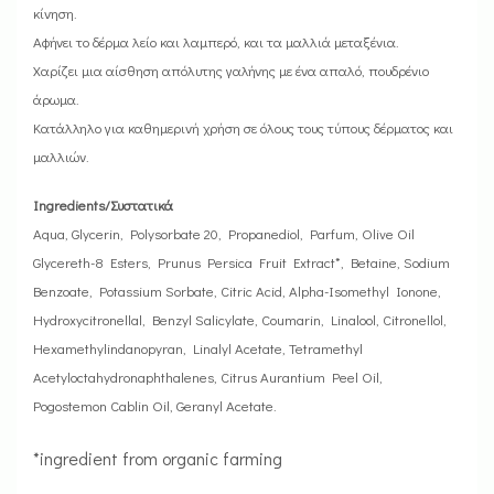
κίνηση.
Αφήνει το δέρμα λείο και λαμπερό, και τα μαλλιά μεταξένια.
Χαρίζει μια αίσθηση απόλυτης γαλήνης με ένα απαλό, πουδρένιο
άρωμα.
Κατάλληλο για καθημερινή χρήση σε όλους τους τύπους δέρματος και
μαλλιών.
Ingredients/Συστατικά
Aqua, Glycerin, Polysorbate 20, Propanediol, Parfum, Olive Oil
Glycereth-8 Esters, Prunus Persica Fruit Extract*, Betaine, Sodium
Benzoate, Potassium Sorbate, Citric Acid, Alpha-Isomethyl Ionone,
Hydroxycitronellal, Benzyl Salicylate, Coumarin, Linalool, Citronellol,
Hexamethylindanopyran, Linalyl Acetate, Tetramethyl
Acetyloctahydronaphthalenes, Citrus Aurantium Peel Oil,
Pogostemon Cablin Oil, Geranyl Acetate.
*ingredient from organic farming