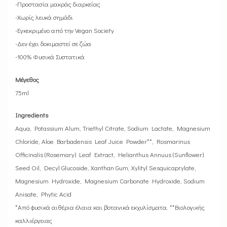
-Προστασία μακράς διαρκείας
-Χωρίς λευκά σημάδι
-Εγκεκριμένο από την Vegan Society
-Δεν έχει δοκιμαστεί σε ζώα
-100% Φυσικά Συστατικά
Μέγεθος
75ml
Ingredients
Aqua, Potassium Alum, Triethyl Citrate, Sodium Lactate, Magnesium
Chloride, Aloe Barbadensis Leaf Juice Powder**, Rosmarinus
Officinalis (Rosemary) Leaf Extract, Helianthus Annuus (Sunflower)
Seed Oil, Decyl Glucoside, Xanthan Gum, Xylityl Sesquicaprylate,
Magnesium Hydroxide, Magnesium Carbonate Hydroxide, Sodium
Anisate, Phytic Acid
*Από φυσικά αιθέρια έλαια και βοτανικά εκχυλίσματα. **Βιολογικής
καλλιέργειας