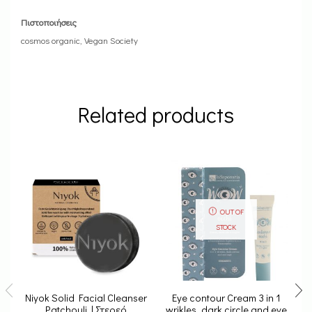
Πιστοποιήσεις
cosmos organic, Vegan Society
Related products
OUT OF
STOCK
Niyok Solid Facial Cleanser
Eye contour Cream 3 in 1
Patchouli | Στερεό
wrikles, dark circle and eye