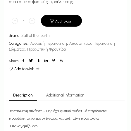
συστατικά φυσικής προέλευσης.
Add to cart
Brand:
Salt of the Earth
Categories:
Ανδρική Περιποίηση
,
Αποσμητικά
,
Περιποίηση
Σώματος
,
Προσωπική Φροντίδα
Share:
Add to wishlist
Description
Additional information
-Βελτιωμένη σύνθεση – Περιέχει φυσικό ενυδατικό παράγοντα,
προσφέρει ταχύτερο στέγνωμα και αυξημένη προστασία
-Επαναγεμιζόμενο