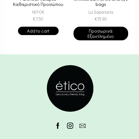
Καθαριστικό Προσώπου
bags
Με Patchouli – Ενεργός
NIYOK
La Saponaria
Άνθρακας
€
7.50
€
15.90
Add to cart
Προσωρινά
Εξαντλημένο