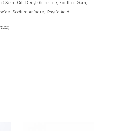
er) Seed Oil, Decyl Glucoside, Xanthan Gum,
xide, Sodium Anisate, Phytic Acid
γειας