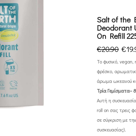
Salt of the
Deodorant 
On Refill 2
€
20.90
€
19
Το φυσικό, vegan, 
φρέσκο, αρωματικ
άρωμα ωκεανού κα
Τρία Γεμίσματα– 8
Αυτή η συσκευασία
roll on σας τρεις
σε σύγκριση με τη
συσκευασίας).