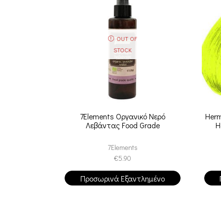
OUT OF
STOCK
7Elements Οργανικό Νερό
Herm
Λεβάντας Food Grade
H
7Elements
€
5.90
Προσωρινά Εξαντλημένο