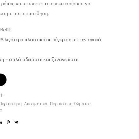
τρόπος να μειώσετε τη συσκευασία και να
κοι με αυτοπεποίθηση.
efill;
% λιγότερο πλαστικό σε σύγκριση με την αγορά
ση – απλά αδειάστε και ξαναγεμίστε
th
 Περιποίηση
,
Αποσμητικά
,
Περιποίηση Σώματος
,
α