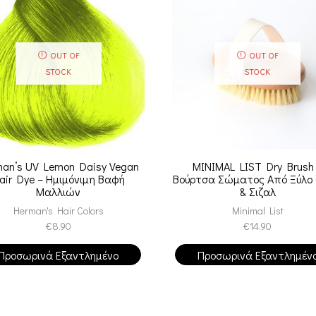
OUT OF
OUT OF
STOCK
STOCK
an’s UV Lemon Daisy Vegan
MINIMAL LIST Dry Brush
air Dye – Ημιμόνιμη Βαφή
Βούρτσα Σώματος Από Ξύλο 
Μαλλιών
& Σιζαλ
Herman's Hair Colors
Minimal List
€
8.90
€
14.90
Προσωρινά Εξαντλημένο
Προσωρινά Εξαντλημέν