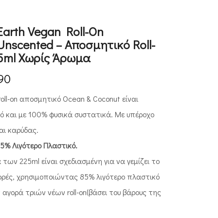
 Earth Vegan Roll-On
Unscented – Αποσμητικό Roll-
25ml Χωρίς Άρωμα
.90
roll-on αποσμητικό Ocean & Coconut είναι
ό και με 100% φυσικά συστατικά. Με υπέροχο
ι καρύδας.
5% Λιγότερο Πλαστικό.
 των 225ml είναι σχεδιασμένη για να γεμίζει το
 φορές, χρησιμοποιώντας 85% λιγότερο πλαστικό
ν αγορά τριών νέων roll-on(βάσει του βάρους της