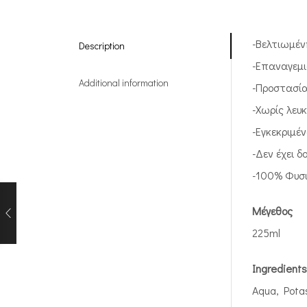
-Βελτιωμέν
Description
-Επαναγεμι
Additional information
-Προστασία
-Χωρίς λευ
-Εγκεκριμέ
-Δεν έχει δ
-100% Φυσ
Μέγεθος
225ml
Ingredients
Aqua, Potas