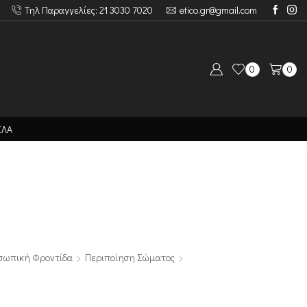
Τηλ Παραγγελίες: 21 3030 7020
etico.gr@gmail.com
0
0
ΙΛΑ
σωπική Φροντίδα
Περιποίηση Σώματος