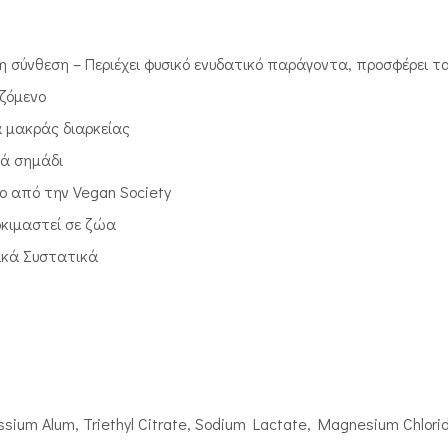
η σύνθεση – Περιέχει φυσικό ενυδατικό παράγοντα, προσφέρει 
ζόμενο
 μακράς διαρκείας
κά σημάδι
νο από την Vegan Society
οκιμαστεί σε ζώα
ικά Συστατικά
sium Alum, Triethyl Citrate, Sodium Lactate, Magnesium Chlori