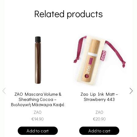
Related products
ZAO Mascara Volume &
Zao Lip Ink Matt –
Sheathing Cocoa –
Strawberry 443
V
Βιολογική Μάσκαρα Καφέ
Μ
Refill
ZAO
ZAO
€
14.90
€
20.90
Add to cart
Add to cart