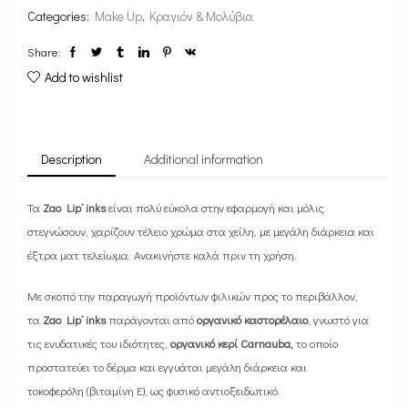
Categories:
Make Up
,
Κραγιόν & Μολύβια
Share:
Add to wishlist
Description
Additional information
Τα
Zao Lip’ inks
είναι πολύ εύκολα στην εφαρμογή και μόλις
στεγνώσουν, χαρίζουν τέλειο χρώμα στα χείλη, με μεγάλη διάρκεια και
έξτρα ματ τελείωμα. Ανακινήστε καλά πριν τη χρήση.
Με σκοπό την παραγωγή προϊόντων φιλικών προς το περιβάλλον,
τα
Zao Lip’ inks
παράγονται από
οργανικό καστορέλαιο
, γνωστό για
τις ενυδατικές του ιδιότητες,
οργανικό κερί Carnauba,
το οποίο
προστατεύει το δέρμα και εγγυάται μεγάλη διάρκεια και
τοκοφερόλη (βιταμίνη E), ως φυσικό αντιοξειδωτικό.