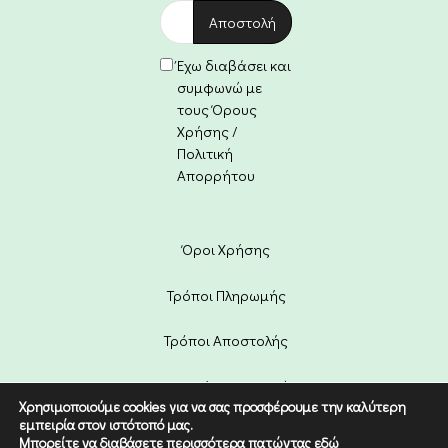
Έχω διαβάσει και
συμφωνώ με
τους Όρους
Χρήσης /
Πολιτική
Απορρήτου
Όροι Χρήσης
Τρόποι Πληρωμής
Τρόποι Αποστολής
Πολιτική Επιστροφών
Χρησιμοποιούμε cookies για να σας προσφέρουμε την καλύτερη
εμπειρία στον ιστότοπό μας.
Copyright © 2022 Etico. Designed
Μπορείτε να διαβάσετε περισσότερα πατώντας
εδώ