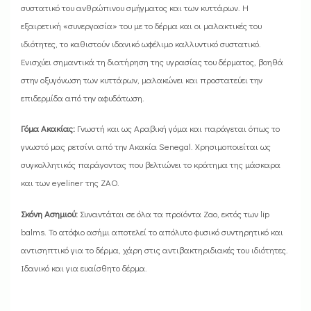
συστατικό του ανθρώπινου σμήγματος και των κυττάρων. Η
εξαιρετική «συνεργασία» του με το δέρμα και οι μαλακτικές του
ιδιότητες, το καθιστούν ιδανικό ωφέλιμο καλλυντικό συστατικό.
Ενισχύει σημαντικά τη διατήρηση της υγρασίας του δέρματος, βοηθά
στην οξυγόνωση των κυττάρων, μαλακώνει και προστατεύει την
επιδερμίδα από την αφυδάτωση.
Γόμα Ακακίας:
Γνωστή και ως Αραβική γόμα και παράγεται όπως το
γνωστό μας ρετσίνι από την Ακακία Senegal. Χρησιμοποιείται ως
συγκολλητικός παράγοντας που βελτιώνει το κράτημα της μάσκαρα
και των eyeliner της ZAO.
Σκόνη Ασημιού:
Συναντάται σε όλα τα προϊόντα Zao, εκτός των lip
balms. Το ατόφιο ασήμι αποτελεί το απόλυτο φυσικό συντηρητικό και
αντισηπτικό για το δέρμα, χάρη στις αντιβακτηριδιακές του ιδιότητες.
Ιδανικό και για ευαίσθητο δέρμα.