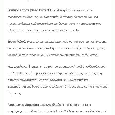
Βούτυρο Καριτέ (Shea butter):
Η σύνθεση λιπαρών οξέων του
προσφέρει ενυδατικές και θρεπτικές ιδιότητες. Καταπραΰνει και
ηρεμεί το δέρμα, ενώ συνιστάται ως διεγερτικό στην επούλωση των
πληγών και προστατευτικό έναντι των ακτίνων UV.
Σκόνη Ρυζιού:
Ένα από τα παλαιότερα καλλυντικά συστατικά. Έχει την
ικανότητα να δίνει απαλή αίσθηση και να καθαρίζει το δέρμα, χωρίς
να φράζει τους πόρους, ρυθμίζοντας την έκκριση του σμήγματος.
Καστορέλαιο:
Η περιεκτικότητά του σε ρικινελαϊκό οξύ, καθιστά αυτό
το έλαιο θεραπεία ομορφιάς με εκπληκτικές ιδιότητες, γνωστές ήδη
από την αρχαιότητα. Με την καθαριστική, μαλακτική και
θεραπευτική του δράση, ανακουφίζει από τις δερματικές παθήσεις του
δέρματος.
Απόσταγμα Squalane από ελαιόλαδο :
Πρόκειται για φυτικό
παράγωγο σκουαλενίου από ελαιόλαδο. Το Squalane αποτελεί φυσικό