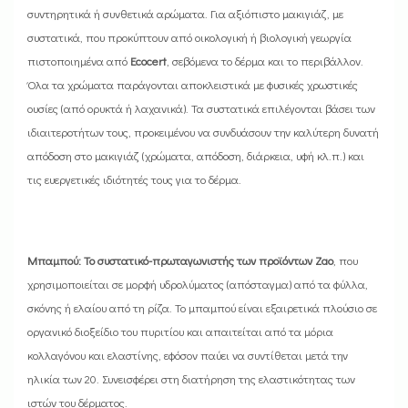
συντηρητικά ή συνθετικά αρώματα. Για αξιόπιστο μακιγιάζ, με
συστατικά, που προκύπτουν από οικολογική ή βιολογική γεωργία
πιστοποιημένα από
Ecocert
, σεβόμενα το δέρμα και το περιβάλλον.
Όλα τα χρώματα παράγονται αποκλειστικά με φυσικές χρωστικές
ουσίες (από ορυκτά ή λαχανικά). Τα συστατικά επιλέγονται βάσει των
ιδιαιτεροτήτων τους, προκειμένου να συνδυάσουν την καλύτερη δυνατή
απόδοση στο μακιγιάζ (χρώματα, απόδοση, διάρκεια, υφή κλ.π.) και
τις ευεργετικές ιδιότητές τους για το δέρμα.
Μπαμπού: Το συστατικό-πρωταγωνιστής των προϊόντων Zao
, που
χρησιμοποιείται σε μορφή υδρολύματος (απόσταγμα) από τα φύλλα,
σκόνης ή ελαίου από τη ρίζα. Το μπαμπού είναι εξαιρετικά πλούσιο σε
οργανικό διοξείδιο του πυριτίου και απαιτείται από τα μόρια
κολλαγόνου και ελαστίνης, εφόσον παύει να συντίθεται μετά την
ηλικία των 20. Συνεισφέρει στη διατήρηση της ελαστικότητας των
ιστών του δέρματος.