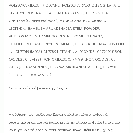
POLYGLYCERIDES, TRIDECANE, POLYGLYCERYL-3 DIISOSTEARATE,
GLYCERYL ROSINATE, PARFUM (FRAGRANCE), COPERNICIA
CERIFERA (CARNAUBA) WAX*, HYDROGENATED JOJOBA OIL,
LECITHIN, BAMBUSA ARUNDINACEA STEM POWDER,
PHYLLOSTACHIS BAMBUSOIDES RHIZOME EXTRACT*,
TOCOPHEROL, ASCORBYL PALMITATE, CITRIC ACID. MAY CONTAIN
+/-: CI 77019 (MICA), CI 77891 (TITANIUM DIOXIDE), CI 77491 (IRON
OXIDES), CI 77492 (IRON OXIDES), CI 77499 (IRON OXIDES), CI
77007 (ULTRAMARINES), CI 77742 (MANGANESE VIOLET), CI 77510
(FERRIC FERROCYANIDE).
* συστατικά από βιολογική γεωργία.
Η σύνθεση των προϊόντων
Zao
αποτελείται μόνο από φυσικά
συστατικά όπως φυτικά έλαια, κεριά, εκχυλίσματα φυτών (μπαμπού,
βούτυρο Καριτέ (shea butter), βερίκοκο, καλαμπόκι κ.λπ.), χωρίς