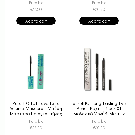
Puro bio
Puro bio
€
11.50
€
10.90
Add to cart
Add to cart
PuroBIO Full Love Extra
puroBIO Long Lasting Eye
Volume Mascara – Μαύρη
Pencil Kajal – Black 01
Μάσκαρα Για όγκο, μήκος
Βιολογικό Μολύβι Ματιών
και καμπύλη
Μακράς Διάρκειας
Puro bio
Puro bio
€
23.90
€
10.90