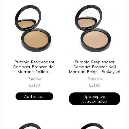
Purobio Resplendent
Purobio Resplendent
Compact Bronzer No1
Compact Bronzer No3
Marrone Pallido –
Marrone Beige – Βιολογικό
Βιολογικό Bronzer
Bronzer
Puro bio
Puro bio
€
21.90
€
21.90
Add to cart
Προσωρινά
Εξαντλημένο