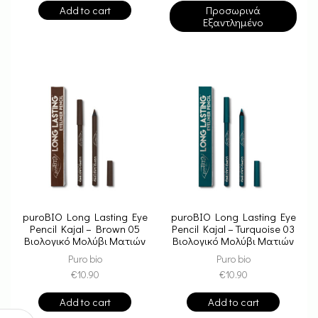
Add to cart
Προσωρινά
Εξαντλημένο
puroBIO Long Lasting Eye
puroBIO Long Lasting Eye
Pencil Kajal – Brown 05
Pencil Kajal – Turquoise 03
Βιολογικό Μολύβι Ματιών
Βιολογικό Μολύβι Ματιών
Μακράς Διάρκειας
Μακράς Διάρκειας
Puro bio
Puro bio
€
10.90
€
10.90
Add to cart
Add to cart