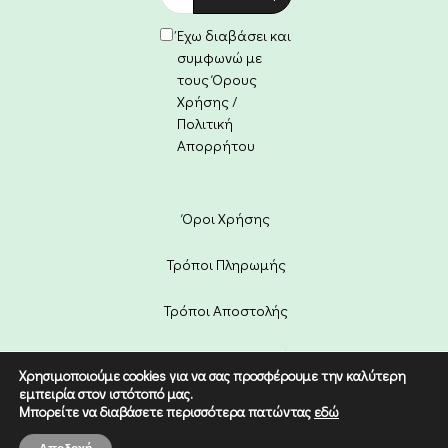
Έχω διαβάσει και
συμφωνώ με
τους Όρους
Χρήσης /
Πολιτική
Απορρήτου
Όροι Χρήσης
Τρόποι Πληρωμής
Τρόποι Αποστολής
Πολιτική Επιστροφών
Χρησιμοποιούμε cookies για να σας προσφέρουμε την καλύτερη
εμπειρία στον ιστότοπό μας.
Copyright © 2022 Etico. Designed
Μπορείτε να διαβάσετε περισσότερα πατώντας
εδώ
by
Digital Dream
.
0