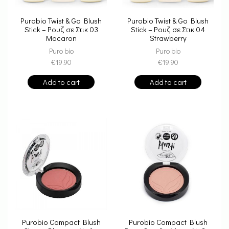
Purobio Twist & Go Blush
Purobio Twist & Go Blush
Stick – Ρουζ σε Στικ 03
Stick – Ρουζ σε Στικ 04
Macaron
Strawberry
Puro bio
Puro bio
€
19.90
€
19.90
Add to cart
Add to cart
Purobio Compact Blush
Purobio Compact Blush