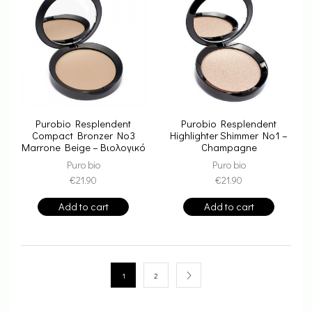
Purobio Resplendent
Purobio Resplendent
Compact Bronzer No3
Highlighter Shimmer No1 –
Marrone Beige – Βιολογικό
Champagne
Bronzer
Puro bio
Puro bio
€
21.90
€
21.90
Add to cart
Add to cart
1
2