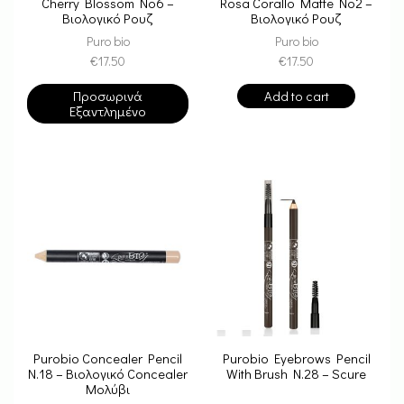
Cherry Blossom Nο6 –
Rosa Corallo Matte No2 –
Βιολογικό Ρουζ
Βιολογικό Ρουζ
Puro bio
Puro bio
€
17.50
€
17.50
Προσωρινά
Add to cart
Εξαντλημένο
Purobio Concealer Pencil
Purobio Eyebrows Pencil
N.18 – Βιολογικό Concealer
With Βrush N.28 – Scure
Μολύβι