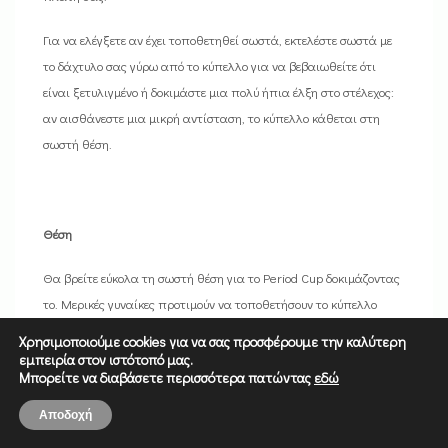
Για να ελέγξετε αν έχει τοποθετηθεί σωστά, εκτελέστε σωστά με
το δάχτυλο σας γύρω από το κύπελλο για να βεβαιωθείτε ότι
είναι ξετυλιγμένο ή δοκιμάστε μια πολύ ήπια έλξη στο στέλεχος:
αν αισθάνεστε μια μικρή αντίσταση, το κύπελλο κάθεται στη
σωστή θέση.
Θέση
Θα βρείτε εύκολα τη σωστή θέση για το Period Cup δοκιμάζοντας
το. Μερικές γυναίκες προτιμούν να τοποθετήσουν το κύπελλο
κοντά στο τράχηλο, άλλες το απομακρύνουν από τον τράχηλο.
Χρησιμοποιούμε cookies για να σας προσφέρουμε την καλύτερη
εμπειρία στον ιστότοπό μας.
Βεβαιωθείτε ότι το Period Cup δεν βγαίνει έξω από τον κόλπο.
Μπορείτε να διαβάσετε περισσότερα πατώντας
εδώ
0
Αποδοχή
Home
Shop
Cart
More