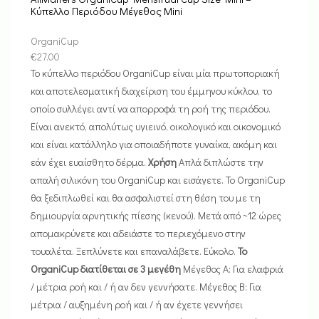
Κύπελλο Περιόδου Μέγεθος Mini
OrganiCup
€
27.00
Το κύπελλο περιόδου OrganiCup είναι μία πρωτοποριακή
και αποτελεσματική διαχείριση του έμμηνου κύκλου, το
οποίο συλλέγει αντί να απορροφά τη ροή της περιόδου.
Είναι ανεκτό, απολύτως υγιεινό, οικολογικό και οικονομικό
και είναι κατάλληλο για οποιαδήποτε γυναίκα, ακόμη και
εάν έχει ευαίσθητο δέρμα.
Χρήση
Απλά διπλώστε την
απαλή σιλικόνη του OrganiCup και εισάγετε. Το OrganiCup
θα ξεδιπλωθεί και θα ασφαλιστεί στη θέση του με τη
δημιουργία αρνητικής πίεσης (κενού). Μετά από ~12 ώρες
απομακρύνετε και αδειάστε το περιεχόμενο στην
τουαλέτα. Ξεπλύνετε και επαναλάβετε. Εύκολο.
Το
OrganiCup διατίθεται σε 3 μεγέθη
Μέγεθος A: Για ελαφριά
/ μέτρια ροή και / ή αν δεν γεννήσατε. Μέγεθος Β: Για
μέτρια / αυξημένη ροή και / ή αν έχετε γεννήσει