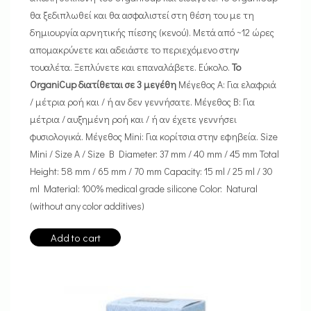
θα ξεδιπλωθεί και θα ασφαλιστεί στη θέση του με τη
δημιουργία αρνητικής πίεσης (κενού). Μετά από ~12 ώρες
απομακρύνετε και αδειάστε το περιεχόμενο στην
τουαλέτα. Ξεπλύνετε και επαναλάβετε. Εύκολο.
Το
OrganiCup διατίθεται σε 3 μεγέθη
Μέγεθος A: Για ελαφριά
/ μέτρια ροή και / ή αν δεν γεννήσατε. Μέγεθος Β: Για
μέτρια / αυξημένη ροή και / ή αν έχετε γεννήσει
φυσιολογικά. Μέγεθος Mini: Για κορίτσια στην εφηβεία. Size
Mini / Size A / Size B Diameter: 37 mm / 40 mm / 45 mm Total
Height: 58 mm / 65 mm / 70 mm Capacity: 15 ml / 25 ml / 30
ml Material: 100% medical grade silicone Color: Natural
(without any color additives)
Add to cart