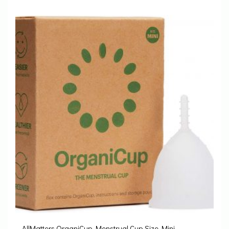
AllMatters OrganiCup Menstrual Cup Size Mini –