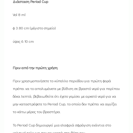
Διάσταση Period Cup
Vol 8 ml
φ 3.80 cm (μέγιστο σημείο)
ύψος 6.10 cm
Πριν από την πρώτη χρήση
Πριν χρησιμοποιήσετε το κύπελλο περιόδου για πρώτη φορά
πρέπει να το απολυμάνετε με βύθιση σε βραστό νερό για περίπου
δέκα λεπτά, βεβαιωθείτε ότι έχετε γεμίσει με αρκετό νερό για να
μην καταστρέψετε το Period Cup, το οποίο δεν πρέπει να αγγίξει
το κάτω μέρος του βραστήρα.
Το Period Cup δημιουργεί μια ελαφριά σφράγιση ενάντια στο
κολπικό τοίχωμα που το κρατά στη θέση του.