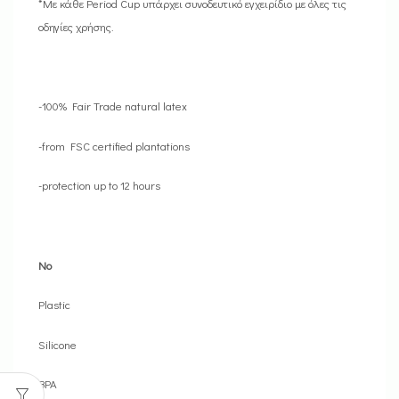
*Με κάθε Period Cup υπάρχει συνοδευτικό εγχειρίδιο με όλες τις
οδηγίες χρήσης.
-100% Fair Trade natural latex
-from FSC certified plantations
-protection up to 12 hours
No
Plastic
Silicone
BPA