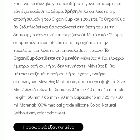
και είναι κατάλληλο για οποιαδήποτε γυναίκα, ακόμη και
εάν έχει ευαίσθητο δέρμα.
Χρήση
Απλά διπλώστε την
απαλή σιλικόνη του OrganiCup και εισάγετε. Το OrganiCup
θα ξεδιπλωθεί και θα ασφαλιστεί στη θέση του με τη
δημιουργία αρνητικής πίεσης (κενού). Μετά από ~12 ώρες
απομακρύνετε και αδειάστε το περιεχόμενο στην
τουαλέτα. Ξεπλύνετε και επαναλάβετε. Εύκολο.
Το
OrganiCup διατίθεται σε 3 μεγέθη
Μέγεθος A: Για ελαφριά
/ μέτρια ροή και / ή αν δεν γεννήσατε. Μέγεθος Β: Για
μέτρια / αυξημένη ροή και / ή αν έχετε γεννήσει
φυσιολογικά. Μέγεθος Mini: Για κορίτσια στην εφηβεία. Size
Mini / Size A / Size B Diameter: 37 mm / 40 mm / 45 mm Total
Height: 58 mm / 65 mm / 70 mm Capacity: 15 ml / 25 ml / 30
ml Material: 100% medical grade silicone Color: Natural
(without any color additives)
Προσωρινά Εξαντλημένο