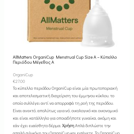
AllMatters OrganiCup Menstrual Cup Size Α – Κύπελλο
Περιόδου Μέγεθος Α
OrganiCup
€
27.00
Το κύπελλο περιόδου OrganiCup είναι μία πρωτοποριακή
και αποτελεσματική διαχείριση του έμμηνου κύκλου, το
οποίο συλλέγει αντί να απορροφά τη ροή της περιόδου.
Είναι ανεκτό, απολύτως υγιεινό, οικολογικό και οικονομικό
και είναι κατάλληλο για οποιαδήποτε γυναίκα, ακόμη και
εάν έχει ευαίσθητο δέρμα.
Χρήση
Απλά διπλώστε την
απαλή σιλικόνη του OrganiCup και εισάγετε. Το OrganiCup