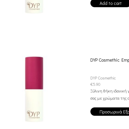
Add to cart
DYP Cosmethic Emp
DYP Cosmethic
€
5.90
Ξύλινη θήκη ιδανική γ
σας με χρώματα της α
Προσωρινά Εξ