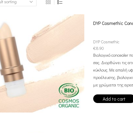
DYP Cosmethic Conce
DYP Cosmethic
€
8.90
Βιολογικό concealer 
σας. Διορθώνει τις α
κύκλους. Με απαλή υφ
προέλευσης, βιολογική
με χρώματα της αρεσκ
Add to cart