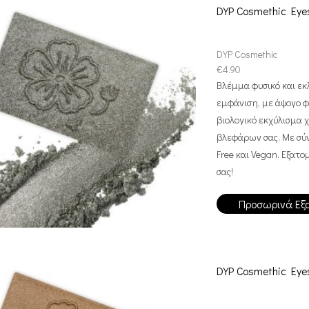
DYP Cosmethic Eyes
DYP Cosmethic
€
4.90
Βλέμμα φυσικό και εκ
εμφάνιση, με άψογο φ
βιολογικό εκχύλισμα 
βλεφάρων σας. Με σύν
Free και Vegan. Εξατ
σας!
Προσωρινά Εξ
DYP Cosmethic Eyes