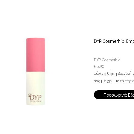
DYP Cosmethic Emp
DYP Cosmethic
€
5.90
Ξύλινη θήκη ιδανική γ
σας με χρώματα της α
Προσωρινά Εξ