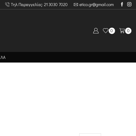
Τηλ Παραγγελίες: 21 3030 7020
etico.gr@gmail.com
0
0
ΙΛΑ