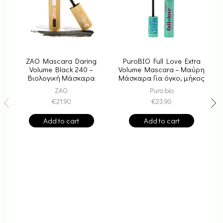
ZAO Mascara Daring
PuroBIO Full Love Extra
Volume Black 240 –
Volume Mascara – Μαύρη
Βιολογική Μάσκαρα
Μάσκαρα Για όγκο, μήκος
Μαύρη Για Όγκο
και καμπύλη
ZAO
Puro bio
€
21.90
€
23.90
Add to cart
Add to cart