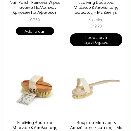
Nail Polish Remover Wipes
Ecoliving Βούρτσα
– Πανάκια Πολλαπλών
Μπάνιου & Απολέπισης
Χρήσεων Για Αφαίρεση
Σώματος – Με Ζώνη &
Βερνικιού
Ξύλινη Λαβή
Ecoliving
€
7.50
€
19.90
Add to cart
Προσωρινά
Εξαντλημένο
Ecoliving Βούρτσα
Βούρτσα Μπάνιου &
Μπάνιου & Απολέπισης
Απολέπισης Σώματος – Με