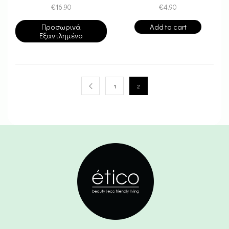
€
16.90
€
4.90
Προσωρινά
Add to cart
Εξαντλημένο
1
2