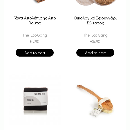
Γάντι Απολέπισης Από
Οικολογικό Σφουγγάρι
Γιούτα
Σώματος
The Eco Gang
The Eco Gang
€
7.90
€
6.90
Add to cart
Add to cart