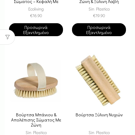
Σώματος – Κεφαλή Με
Ζώνη & Ξύλινη Λαβή
Ζώνη
Ecoliving
Sin Plastico
€
16.90
€
19.90
Προσωρινά
Προσωρινά
Εξαντλημένο
Εξαντλημένο
Βούρτσα Μπάνιου &
Βούρτσα Ξύλινη Νυχιών
Απολέπισης Σώματος Με
Ζώνη
Sin Plastico
Sin Plastico