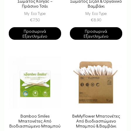
Σώματος Konjac –
Σώματος Σιζάλ & Οργανικό
Πράσινο Τσάι
Βαμβάκι
My Eco Type
My Eco Type
€
7.50
€
8.90
Προσωρινά
Προσωρινά
Εξαντλημένο
Εξαντλημένο
Bamboo Smiles
BeMyFlower Μπατονέτες
Μπατονέτες Από
Από Βιοδιασπώμενο
Βιοδιασπώμενο Μπαμπού
Μπαμπού & Βαμβάκι
& Βιολογικό Βαμβάκι