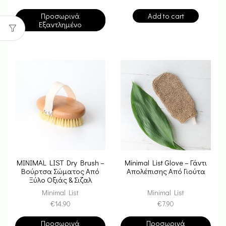
Προσωρινά
Add to cart
Εξαντλημένο
MINIMAL LIST Dry Brush –
Minimal List Glove – Γάντι
Βούρτσα Σώματος Από
Απολέπισης Από Γιούτα
Ξύλο Οξιάς & Σιζαλ
Minimal List
Minimal List
€
14.90
€
7.90
Προσωρινά
Προσωρινά