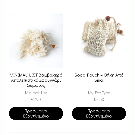
MINIMAL LIST Βαμβακερό
Soap Pouch – Θήκη Από
Απολεπιστικό Σφουγγάρι
Sisal
Σώματος
Minimal List
My Eco Type
€
7.90
€
3.50
Προσωρινά
Προσωρινά
Εξαντλημένο
Εξαντλημένο