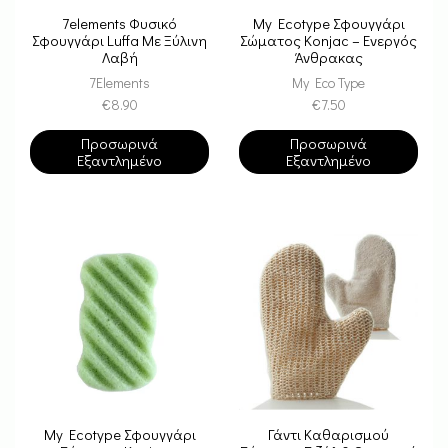
7elements Φυσικό
My Ecotype Σφουγγάρι
Σφουγγάρι Luffa Με Ξύλινη
Σώματος Konjac – Ενεργός
Λαβή
Άνθρακας
7Elements
My Eco Type
€
8.90
€
7.50
Προσωρινά
Προσωρινά
Εξαντλημένο
Εξαντλημένο
My Ecotype Σφουγγάρι
Γάντι Καθαρισμού