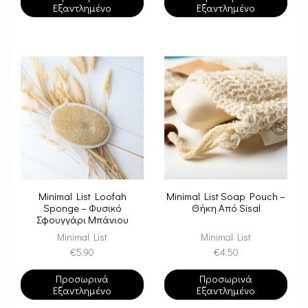
Εξαντλημένο
Εξαντλημένο
Minimal List Loofah
Minimal List Soap Pouch –
Sponge – Φυσικό
Θήκη Από Sisal
Σφουγγάρι Μπάνιου
Λούφας
Minimal List
Minimal List
€
5.90
€
4.50
Προσωρινά
Προσωρινά
Εξαντλημένο
Εξαντλημένο