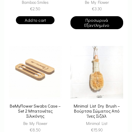
Bamboo Smiles
Be My Flower
€
2.50
€
3.30
Add to cart
Προσωρινά
Εξαντλημένο
BeMyFlower Swabs Case –
Minimal List Dry Brush –
Set 2 Μπατονέτες
Βούρτσα Σώματος Από
Σιλικόνης
Ίνες Σιζάλ
Επαναχρησιμοποιήσιμες
Be My Flower
Minimal List
€
8.50
€
15.90