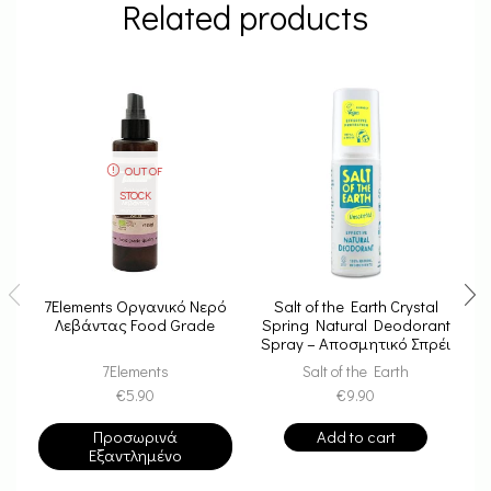
Related products
OUT OF
STOCK
7Elements Οργανικό Νερό
Salt of the Earth Crystal
Λεβάντας Food Grade
Spring Natural Deodorant
Spray – Αποσμητικό Σπρέι
Από Κρύσταλλο Ιμαλαΐων
7Elements
Salt of the Earth
100ml
€
5.90
€
9.90
Προσωρινά
Add to cart
Εξαντλημένο