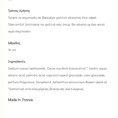
Τρόπος Χρήσης
Τρίψτε το σαμπουάν σε βρεγμένα μαλλιά κάνοντας έτσι αφρό.
Τόσο απλό! Ξεπλύνετε τα μαλλιά σας όπως θα κάνατε με ένα κοινό
υγρό σαμπουάν.
Μέγεθος
70 ml
Ingredients
Sodium cocoyl isethionate, Cocos nucifera (coconut) oil *, kaolin, aqua,
stearic acid, palmitic acid, caprylyl/capryl glucoside, coco glucoside,
parfum/fragrance, tocopherol, helianthus annus (sun-flower) seed oil.
*Συστατικά από ελεγχόμενες βιολογικές καλλιέργειες
Made in France.