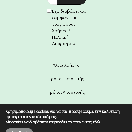
Έχω διαβάσει και
συμφωνώ με
τους Όρους
Χρήσης /
Πολιτική
Απορρήτου
Όροι Χρήσης
Τρόποι Πληρωμής
Τρόποι Αποστολής
Πολιτική Επιστροφών
Χρησιμοποιούμε cookies για να σας προσφέρουμε την καλύτερη
εμπειρία στον ιστότοπό μας.
Copyright © 2022 Etico. Designed
Μπορείτε να διαβάσετε περισσότερα πατώντας
εδώ
by
Digital Dream
.
0