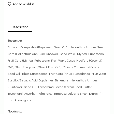
Add to wishlist
Description
Συστατικά
Brassica Campestris (Rapeseed) Seed Oil*, Helianthus Annuus Seed
Cera (Helianthus Annuus (Sunflower) Seed Wax), Myrica Pubescens
Fruit Cera (Myrica Pubescens Fruit Wax), Cocos Nucifera (Coconut)
Oil*, Olea Europaea (Olive ) Fruit Oil*, Ricinus Communis (Castor)
Seed Oil, Rhus Succedanea Fruit Cera (Rhus Succedanea Fruit Wax),
Sorbitol/Sebacic Acid Copolymer Behenate, Helianthus Annuus
(Sunflower) Seed Oil, Theobroma Cacao C(ocoa) Seed Butter,
Tocopherol, Ascorbyl Palmitate, Bambusa Vulgaris Shoot Extract * =
from kba/organic
Ποσότητα