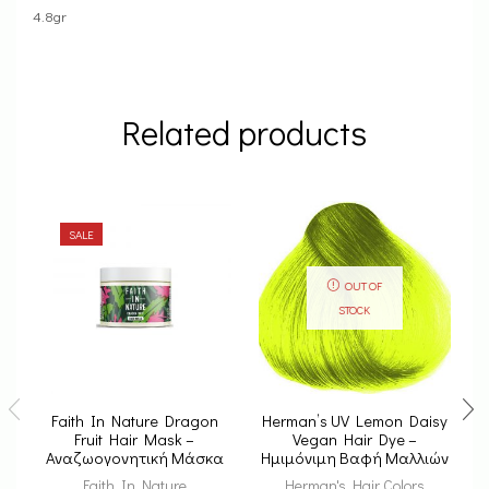
4.8gr
Related products
SALE
OUT OF
STOCK
Faith In Nature Dragon
Herman’s UV Lemon Daisy
Fruit Hair Mask –
Vegan Hair Dye –
B
Αναζωογονητική Μάσκα
Ημιμόνιμη Βαφή Μαλλιών
Μαλλιών 300ml
Faith In Nature
Herman's Hair Colors